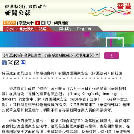
|
字型大小:
|
網頁指南
特區政府強烈譴責《華盛頓郵報》有關維護國家安全《附屬法例》的社論
＊
＊
＊
＊
＊
＊
＊
＊
＊
＊
＊
＊
＊
＊
＊
＊
＊
＊
＊
＊
＊
＊
＊
＊
＊
＊
＊
＊
＊
＊
＊
＊
​香港特別行政區（特區）政府昨日（六月十三日）強烈譴責《華盛頓郵
報》在其題為「香港的噩夢愈演愈烈」（"Hong Kong's nightmare gets
darker"）的文章中，對《維護國家安全（程序事宜）規例》（《程序事宜規
例》）進行肆意誹謗和毫無根據的指控。文章明顯揭露了《華盛頓郵報》無理
的反華立場和雙重標準，明顯不符合專業新聞從業人員的專業操守。
特區政府發言人指出：「根據《聯合國憲章》為基礎的國際法，每個國家
都會制定維護國家安全法律，這既是主權國家的固有權利，也是國際慣例。在
維護國家安全方面的法律，美國就最少有21部，反華媒體，特別是《華盛頓郵