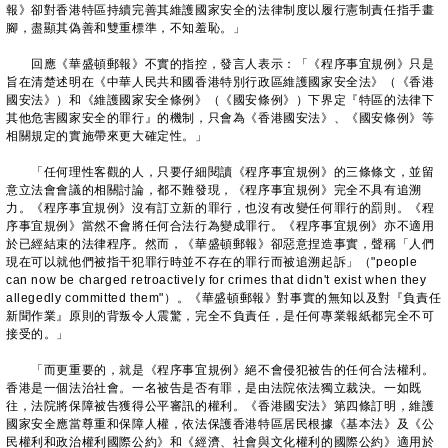
報》卻對香港特區持續完善其維護國家安全的法律制度以履行憲制責任指手畫
腳，盡顯其偽善和雙重標準，不知羞恥。」
回應《華盛頓郵報》不實的指控，發言人表示：「《程序事宜規例》只是
旨在清楚述明在《中華人民共和國香港特別行政區維護國家安全法》（《香港
國安法》）和《維護國家安全條例》（《國安條例》）下界定『特區的法律下
其他危害國家安全的罪行』的機制，只會為《香港國安法》、《國安條例》等
相關規定的實施帶來更大確定性。」
「任何理性客觀的人，只要仔細閱讀《程序事宜規例》的三條條文，並留
意立法會會議的相關討論，都不難發現，《程序事宜規例》完全不具有追溯
力。《程序事宜規例》沒有訂立新的罪行，也沒有改變任何罪行的罰則。《程
序事宜規例》當然不會將任何合法行為變成罪行。《程序事宜規例》亦不適用
於已經結束的法律程序。然而，《華盛頓郵報》卻惡意捏造事實，聲稱「人們
現在可以就他們被指干犯罪行時並不存在的罪行而被追溯起訴」（"people
can now be charged retroactively for crimes that didn't exist when they
allegedly committed them"）。《華盛頓郵報》對事實的無知以及對『負責任
新聞作業』原則的背叛令人震驚，完全不負責任，是任何專業報紙都完全不可
接受的。」
「而更重要的，就是《程序事宜規例》絕不會侵犯被告的任何合法權利。
香港是一個法治社會。一名被告是否有罪，是由法院依法獨立裁決。一如既
往，法院將保障被告獲得公平審訊的權利。《香港國安法》第四條訂明，維護
國家安全應當尊重和保障人權，依法保護香港特區居民根據《基本法》及《公
民權利和政治權利國際公約》和《經濟、社會與文化權利的國際公約》適用於