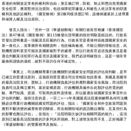
香港的有關規定享有的權利和自由；第五條訂明，防範、制止和懲治危害國家
安全犯罪，應當堅持法治原則，包括保障犯罪嫌疑人和被告人依法享有的辯護
權和其他訴訟權利。《國安條例》第2條同樣清楚訂明，該條例建基於上述尊重
和保障人權及法治原則。」
發言人指出：「另外一項《華盛頓郵報》有關行政長官根據《香港國安
法》第47條或《國安條例》第115條發出證明書的指控明顯是錯誤的。行政長
官發出證明書是一項嚴謹且莊嚴的行為。行政長官是香港特區維護國家安全的
第一責任人，並掌握所有相關資料，包括極為敏感、不能公開的情報信息，此
類機密資料甚至可能涉及國家級對手的威脅，所以行政長官必須負責兼且是最
適合判斷某項犯罪行為是否涉及國家安全。我們必須明確指出，這是一個非常
嚴格和謹慎的過程，絕對不容許任何不確定性。」
「事實上，司法機關尊重行政機關對於國家安全問題的評估與判斷，是早
已確立的普通法原則，這個原則受普通法司法管轄區包括香港、美國及英國等
的最高法院支持。憲制上，行政機關負責評估和應對國家安全風險，而法院則
負責司法及獨立審判。基於架構原因，行政機關具備作出此類評估所需的經
驗、專門知識、資源、可取用的資料及情報，所以最適合就國家安全事宜作出
評估和判斷。值得注意的是，一宗二○一○年美國最高法院案例解釋為何司法機
關必須尊重行政機關就國安問題的評估，指出：『國家安全和外交政策問題與
應對不斷演變的威脅有密切關係，而在相關領域的資訊難以獲取，且某些行為
的影響也難以評估』，並指出：『法院明顯欠缺評估相關問題的能力』，這項
原則已被最高法院隨後的許多判決所採納。對上述情況視而不見，正好揭露了
《華盛頓郵報》的雙重標準及無知。」