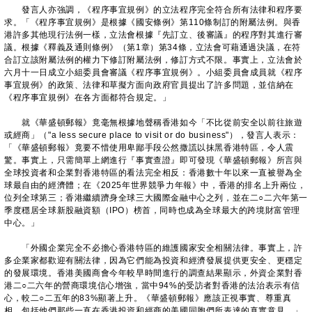
發言人亦強調，《程序事宜規例》的立法程序完全符合所有法律和程序要
求。「《程序事宜規例》是根據《國安條例》第110條制訂的附屬法例。與香
港許多其他現行法例一樣，立法會根據『先訂立、後審議』的程序對其進行審
議。根據《釋義及通則條例》（第1章）第34條，立法會可藉通過決議，在符
合訂立該附屬法例的權力下修訂附屬法例，修訂方式不限。事實上，立法會於
六月十一日成立小組委員會審議《程序事宜規例》。小組委員會成員就《程序
事宜規例》的政策、法律和草擬方面向政府官員提出了許多問題，並信納在
《程序事宜規例》在各方面都符合規定。」
就《華盛頓郵報》竟毫無根據地聲稱香港如今「不比從前安全以前往旅遊
或經商」（"a less secure place to visit or do business"），發言人表示：
「《華盛頓郵報》竟要不惜使用卑鄙手段公然撒謊以抹黑香港特區，令人震
驚。事實上，只需簡單上網進行『事實查證』即可發現《華盛頓郵報》所言與
全球投資者和企業對香港特區的看法完全相反：香港數十年以來一直被譽為全
球最自由的經濟體；在《2025年世界競爭力年報》中，香港的排名上升兩位，
位列全球第三；香港繼續躋身全球三大國際金融中心之列，並在二○二六年第一
季度穩居全球新股融資額（IPO）榜首，同時也成為全球最大的跨境財富管理
中心。」
「外國企業完全不必擔心香港特區的維護國家安全相關法律。事實上，許
多企業家都歡迎有關法律，因為它們能為投資和經濟發展提供更安全、更穩定
的發展環境。香港美國商會今年較早時間進行的調查結果顯示，外資企業對香
港二○二六年的營商環境信心增強，當中94%的受訪者對香港的法治表示有信
心，較二○二五年的83%顯著上升。《華盛頓郵報》應該正視事實、尊重真
相，包括他們那些一直在香港投資和經商的美國同胞們所表達的真實意見。」