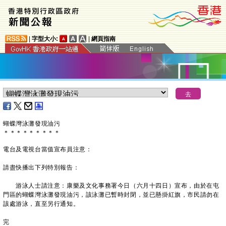
|
字型大小:
|
網頁指南
蝴蝶灣泳灘發現油污
＊
＊
＊
＊
＊
＊
＊
＊
＊
電台及電視台當值宣布員注意：
請盡快播出下列特別報告：
游泳人士請注意：康樂及文化事務署今日（六月十四日）宣布，由於在屯
門區的蝴蝶灣泳灘發現油污，該泳灘已暫時封閉，並已懸掛紅旗，市民請勿在
該處游泳，直至另行通知。
完