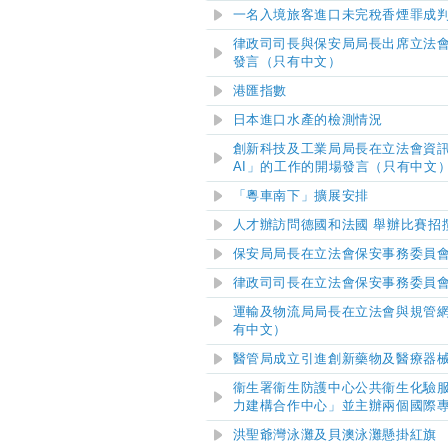
一名入境旅客進口未完稅香煙罪成
律政司司長與保安局局長出席立法
發言（只有中文）
港匯指數
日本進口水產的檢測情況
創新科技及工業局局長在立法會資
AI」的工作的開場發言（只有中文
「粵車南下」擴展安排
人才辦訪問德國和法國 舉辦比賽招
保安局局長在立法會保安事務委員
律政司司長在立法會保安事務委員
運輸及物流局局長在立法會與規管
有中文）
醫管局成立引進創新藥物及醫療器
衞生署衞生防護中心公共衞生化驗
力建構合作中心」並主辦兩個國際
洪聖爺灣泳灘及貝澳泳灘懸掛紅旗