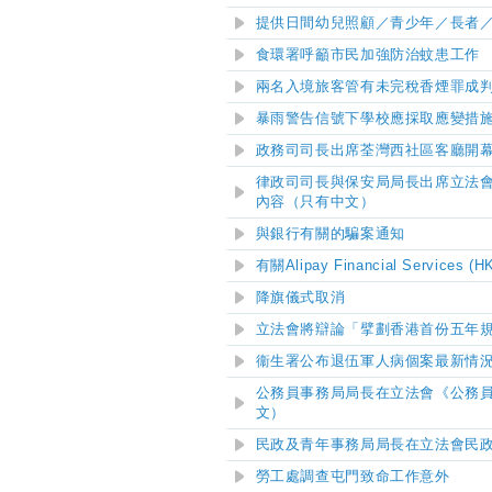
提供日間幼兒照顧／青少年／長者
食環署呼籲市民加強防治蚊患工作
兩名入境旅客管有未完稅香煙罪成
暴雨警告信號下學校應採取應變措
​政務司司長出席荃灣西社區客廳開
律政司司長與保安局局長出席立法
內容（只有中文）
與銀行有關的騙案通知
有關Alipay Financial Services 
降旗儀式取消
立法會將辯論「擘劃香港首份五年
衞生署公布退伍軍人病個案最新情
公務員事務局局長在立法會《公務
文）
民政及青年事務局局長在立法會民
勞工處調查屯門致命工作意外