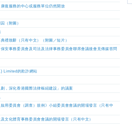
／康復服務的中心或服務單位仍然開放
判囚（附圖）
施
幕典禮致辭（只有中文）（附圖／短片）
會保安事務委員會及司法及法律事務委員會聯席會議後會見傳媒答問
(HK) Limited的欺詐網站
規劃，深化香港國際法律樞紐建設」的議案
況
員敍用委員會（調查）規例》小組委員會會議的開場發言（只有中
政及文化體育事務委員會會議的開場發言（只有中文）