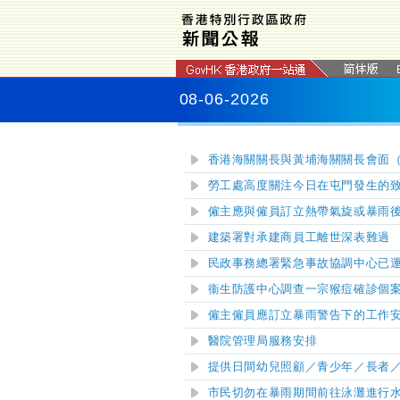
08-06-2026
香港海關關長與黃埔海關關長會面
勞工處高度關注今日在屯門發生的
僱主應與僱員訂立熱帶氣旋或暴雨
建築署對承建商員工離世深表難過
民政事務總署緊急事故協調中心已
衞生防護中心調查一宗猴痘確診個
僱主僱員應訂立暴雨警告下的工作
醫院管理局服務安排
提供日間幼兒照顧／青少年／長者
市民切勿在暴雨期間前往泳灘進行