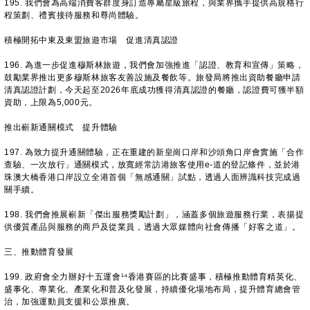
195. 我們會為高端消費客群度身訂造專屬星級旅程，與業界攜手提供高規格行
程策劃、禮賓接待服務和尊尚體驗。
積極開拓中東及東盟旅遊市場 促進清真認證
196. 為進一步促進穆斯林旅遊，我們會加強推進「認證、教育和宣傳」策略，
鼓勵業界推出更多穆斯林旅客友善設施及餐飲等。旅發局將推出資助餐廳申請
清真認證計劃，今天起至2026年底成功獲得清真認證的餐廳，認證費可獲半額
資助，上限為5,000元。
推出嶄新通關模式 提升體驗
197. 為致力提升通關體驗，正在重建的新皇崗口岸和沙頭角口岸會實施「合作
查驗、一次放行」通關模式，放寬經常訪港旅客使用e-道的登記條件，並於港
珠澳大橋香港口岸設立全港首個「無感通關」試點，透過人面辨識科技完成過
關手續。
198. 我們會推展嶄新「傑出服務獎勵計劃」，涵蓋多個旅遊服務行業，表揚提
供優質產品與服務的商戶及從業員，透過大眾媒體向社會傳播「好客之道」。
三、推動體育發展
199. 政府會全力辦好十五運會¹⁴香港賽區的比賽盛事，積極推動體育精英化、
盛事化、專業化、產業化和普及化發展，持續優化場地布局，提升體育總會管
治，加強運動員支援和公眾推廣。