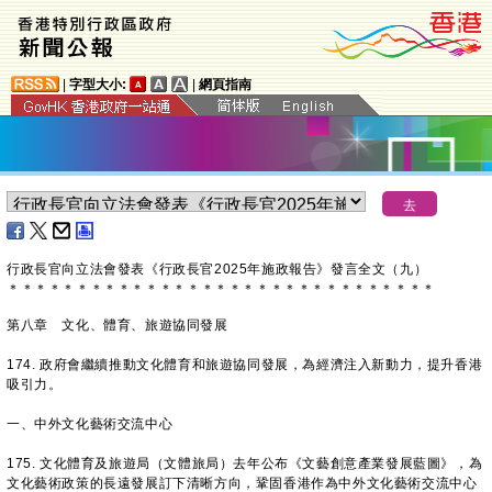
|
字型大小:
|
網頁指南
​行政長官向立法會發表《行政長官2025年施政報告》發言全文（九）
＊
＊
＊
＊
＊
＊
＊
＊
＊
＊
＊
＊
＊
＊
＊
＊
＊
＊
＊
＊
＊
＊
＊
＊
＊
＊
＊
＊
＊
＊
＊
第八章 文化、體育、旅遊協同發展
174. 政府會繼續推動文化體育和旅遊協同發展，為經濟注入新動力，提升香港
吸引力。
一、中外文化藝術交流中心
175. 文化體育及旅遊局（文體旅局）去年公布《文藝創意產業發展藍圖》，為
文化藝術政策的長遠發展訂下清晰方向，鞏固香港作為中外文化藝術交流中心