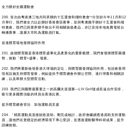
全力辦好全國運動會
200. 首次由粵港澳三地共同承辦的十五運會和殘特奧會¹⁵分別於今年11月和12
月舉行。我們會全力以赴辦好香港賽區賽事，並與粵澳攜手辦好十五運會和殘
特奧會。我們已與業界聯手推出不同相關旅遊產品，亦已安排本地免費電視台
轉播賽事，讓廣大市民為運動員打氣。
促進體育場地發揮協同作用
201. 啟德體育園是香港體育盛事化及產業化的重要載體，我們會發揮體育園優
勢，推動「體育+盛事」發展。
202. 我們將重新檢視香港大球場的定位，與體育園發揮協同作用，包括會善用
現有設施支持體育發展，例如提供予體育總會作辦公空間、進行球賽和相關訓
練，以及舉辦大型體育活動。
203. 我們已與國際最重要之一的高爾夫巡迴賽—LIV Golf達成長遠合作安排，
吸引更多國際頂級的球員在香港比賽。
提升體育總會管治 加強運動員支援
204. 「精英運動員直接財政資助」剛完成檢討，政府會繼續透過資助支持運動
員，讓他們在更穩定的經濟環境下專心受訓，並透過運動醫學科研成果，提升
訓練效能。