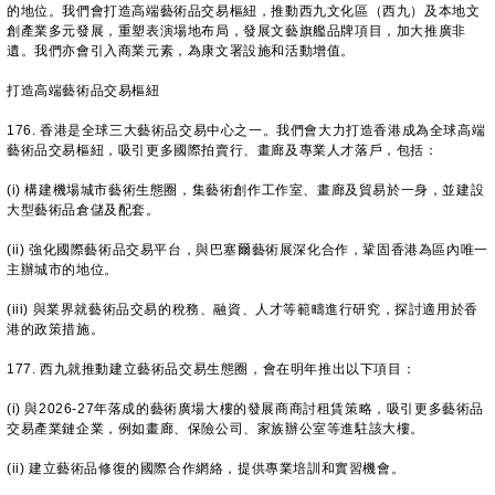
的地位。我們會打造高端藝術品交易樞紐，推動西九文化區（西九）及本地文
創產業多元發展，重塑表演場地布局，發展文藝旗艦品牌項目，加大推廣非
遺。我們亦會引入商業元素，為康文署設施和活動增值。
打造高端藝術品交易樞紐
176. 香港是全球三大藝術品交易中心之一。我們會大力打造香港成為全球高端
藝術品交易樞紐，吸引更多國際拍賣行、畫廊及專業人才落戶，包括：
(i) 構建機場城市藝術生態圈，集藝術創作工作室、畫廊及貿易於一身，並建設
大型藝術品倉儲及配套。
(ii) 強化國際藝術品交易平台，與巴塞爾藝術展深化合作，鞏固香港為區內唯一
主辦城市的地位。
(iii) 與業界就藝術品交易的稅務、融資、人才等範疇進行研究，探討適用於香
港的政策措施。
177. 西九就推動建立藝術品交易生態圈，會在明年推出以下項目：
(i) 與2026-27年落成的藝術廣場大樓的發展商商討租賃策略，吸引更多藝術品
交易產業鏈企業，例如畫廊、保險公司、家族辦公室等進駐該大樓。
(ii) 建立藝術品修復的國際合作網絡，提供專業培訓和實習機會。