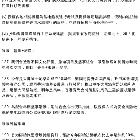
(iv) 提升電子業務系統，容許訪港遊艇提前一站式提交入境資料，以便相關部
門進行預先審核。
(v) 授權內地相關機構為當地船長進行考試及提供短期培訓課程，便利內地訪港
遊艇船長獲得在香港水域航行的資格，並適時拓展至海外地區推行。
(vi) 推動粵港澳遊艇自由行系統建設，與廣東省政府商討「港艇北上」和「北
艇南下」的便利措施。
發展「盛事+旅遊」
187. 我們會透過不同文化節慶、旅遊項目及盛事組合，吸引旅客加長留港時間
並多次訪港，推動「盛事+旅遊」發展。
188. 今年是香港迪士尼樂園成立20周年，樂園將提升園區設施。政府亦會繼續
帶領海洋公園，聯同香港旅遊發展局（旅發局）推出更多大熊貓主題活動和產
品，延續大熊貓熱潮。明年是馬年，香港賽馬會將策劃以馬為主題的慶祝活動
及表演，推廣賽馬旅遊。
189. 為配合舉辦盛事活動，消防處會推出便民措施，以視像方式為安全風險較
低的場地就臨時公眾娛樂場所牌照進行消防驗收。
發展郵輪旅遊
190. 香港郵輪旅遊發展持續良好，預計今年郵輪訪港航次比去年增加約20%。