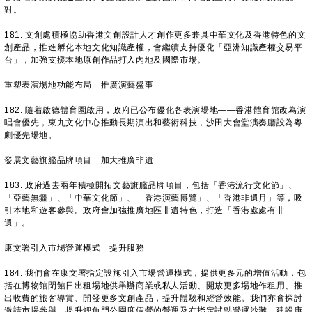
對。
181. 文創處積極協助香港文創設計人才創作更多兼具中華文化及香港特色的文
創產品，推進孵化本地文化知識產權，會繼續支持優化「亞洲知識產權交易平
台」，加強支援本地原創作品打入內地及國際市場。
重塑表演場地功能布局 推廣演藝盛事
182. 隨着啟德體育園啟用，政府已公布優化各表演場地——香港體育館改為演
唱會優先，東九文化中心推動長期演出和藝術科技，沙田大會堂演奏廳設為粵
劇優先場地。
發展文藝旗艦品牌項目 加大推廣非遺
183. 政府過去兩年積極開拓文藝旗艦品牌項目，包括「香港流行文化節」、
「亞藝無疆」、「中華文化節」、「香港演藝博覽」、「香港非遺月」等，吸
引本地和遊客參與。政府會加強推廣地區非遺特色，打造「香港處處有非
遺」。
康文署引入市場營運模式 提升服務
184. 我們會在康文署指定設施引入市場營運模式，提供更多元的增值活動，包
括在博物館閉館日出租場地供舉辦商業或私人活動、開放更多場地作租用、推
出收費的旅客導賞、開發更多文創產品，提升體驗和經營效能。我們亦會探討
邀請市場參與，提升鯉魚門公園度假營的營運及在指定試點營運沙灘，建設康