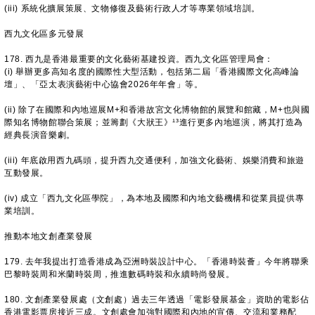
(iii) 系統化擴展策展、文物修復及藝術行政人才等專業領域培訓。
西九文化區多元發展
178. 西九是香港最重要的文化藝術基建投資。西九文化區管理局會：
(i) 舉辦更多高知名度的國際性大型活動，包括第二屆「香港國際文化高峰論
壇」、「亞太表演藝術中心協會2026年年會」等。
(ii) 除了在國際和內地巡展M+和香港故宮文化博物館的展覽和館藏，M+也與國
際知名博物館聯合策展；並籌劃《大狀王》¹³進行更多內地巡演，將其打造為
經典長演音樂劇。
(iii) 年底啟用西九碼頭，提升西九交通便利，加強文化藝術、娛樂消費和旅遊
互動發展。
(iv) 成立「西九文化區學院」，為本地及國際和內地文藝機構和從業員提供專
業培訓。
推動本地文創產業發展
179. 去年我提出打造香港成為亞洲時裝設計中心。「香港時裝薈」今年將聯乘
巴黎時裝周和米蘭時裝周，推進數碼時裝和永續時尚發展。
180. 文創產業發展處（文創處）過去三年透過「電影發展基金」資助的電影佔
香港電影票房接近三成。文創處會加強對國際和內地的宣傳、交流和業務配