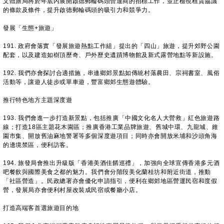
文體旅局將於年底內展開啟德郵輪碼頭營運商的招標工作，並正檢視租賃協議
的條款及條件，提升啟德郵輪碼頭的吸引力和競爭力。
發展「生態+旅遊」
191. 政府會落實「發展旅遊熱點工作組」提出的「四山」旅遊，提升郊野公園
配套，以及建造如樹頂歷奇、戶外歷史遺蹟博物館及新式露營地點等新設施。
192. 我們亦會探討合適措施，串連鄉郊景點如傳統村落農田、宗祠書室、風俗
活動等，讓遊人徒步或單車遊，豐富鄉郊生態遊體驗。
推行特色地方主題深度遊
193. 我們會進一步打造新景點，包括推廣「中國文化名人大營救」紅色旅遊路
線；打造18區主題花木園區；推廣香港工業品牌旅遊、舊城中環、九龍城、維
園市集、開放舊油麻地警署等多個深度遊項目；同時亦會開放米埔和沙頭角海
的邊境禁區，便利訪客。
194. 旅發局會推出升級版「香港美酒佳餚巡禮」，加強向全球宣傳香港多元酒
吧餐飲與國際美食之都的魅力。我們會分階段美化蘭桂坊和附近街道，推動
「社區營造」。民政總署亦會優化申請指引，便利在鄉郊地區營運民宿和度假
營，發展局亦會便利村屋改裝成民宿或餐廳小店。
打造高端客首選旅遊目的地