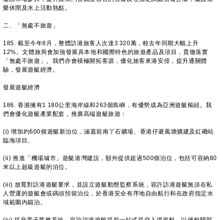
樂休閒及水上活動熱點。
二、「無處不旅遊」
185. 截至今年8月，整體訪港旅客人次達3 320萬，較去年同期大幅上升
12%。文體旅局會加強發展具本地和國際特色的旅遊產品及項目，貫徹落實
「無處不旅遊」。我們亦會積極開拓客源，優化旅客來港安排，提升通關體
驗，發展遊艇經濟。
發展遊艇經濟
186. 香港擁有1 180公里海岸線和263個島嶼，有優勢成為亞洲遊艇樞紐。我
們會優化遊艇產業配套，推廣高端遊艇旅遊：
(i) 增加約600個遊艇新泊位，涵蓋前南丫石礦場、香港仔避風塘擴建及紅磡站
臨海項目。
(ii) 推進「機場城市」遊艇港灣建設，額外提供超過500個泊位，包括可容納80
米以上超級遊艇的泊位。
(iii) 放寬對訪港遊艇要求，並設立遊艇動態監察系統，容許訪港遊艇無須在私
人營運的遊艇會或碼頭預留泊位，於香港安全有序地自由航行和在政府指定水
域範圍內錨泊。