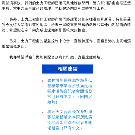
泥傾瀉事故。我們的土力工程師已聯同其他維修部門、警方和消防處處理這些
事故。當中六宗事故已經處理，包括建議圍封和臨時緊急工程。
另外，土力工程處的工程師亦聯同路政署分別前往港島和新界，特別是受
到今次特大暴雨影響的地區，檢查一些較重要設施的斜坡和其他山泥傾瀉的情
況，希望能在今日內完成山泥傾瀉影響較大的檢查。
另外，土力工程處的緊急控制中心會一直維持運作，直至香港的山泥傾瀉
風險減低為止。
我亦希望呼籲市民能夠配合政府的行動，盡量遠離斜坡。
相關連結
政務司司長在應對海葵低
壓槽帶來暴雨所致廣泛地
區水浸聯合記者會開場發
言（只有中文）（附圖／
短片）
署理天文台台長在應對海
葵低壓槽帶來暴雨所致廣
泛地區水浸聯合記者會開
場發言（只有中文）