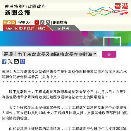
|
字型大小:
|
網頁指南
署理土力工程處處長及副礦務處長在應對海葵低壓槽帶來暴雨所致廣泛地區水
浸聯合記者會開場發言（只有中文）
＊
＊
＊
＊
＊
＊
＊
＊
＊
＊
＊
＊
＊
＊
＊
＊
＊
＊
＊
＊
＊
＊
＊
＊
＊
＊
＊
＊
＊
＊
＊
＊
＊
＊
以下是署理土力工程處處長及副礦務處長張秉業今日（九月八日）在應對
海葵低壓槽帶來暴雨所致廣泛地區水浸聯合記者會上的開場發言：
天文台昨晚發出山泥傾瀉警告後，土力工程處的緊急控制服務中心隨即投
入運作，至今已動員約40名土力工程師及技術人員，支援其他政府部門就山泥
傾瀉情況的檢查。
由於香港遇上破紀錄的暴雨情況，土力工程處直至今日中午共接獲20宗山