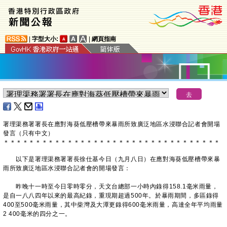
|
字型大小:
|
網頁指南
署理渠務署署長在應對海葵低壓槽帶來暴雨所致廣泛地區水浸聯合記者會開場
發言（只有中文）
＊
＊
＊
＊
＊
＊
＊
＊
＊
＊
＊
＊
＊
＊
＊
＊
＊
＊
＊
＊
＊
＊
＊
＊
＊
＊
＊
＊
＊
＊
＊
＊
＊
＊
以下是署理渠務署署長徐仕基今日（九月八日）在應對海葵低壓槽帶來暴
雨所致廣泛地區水浸聯合記者會的開場發言：
昨晚十一時至今日零時零分，天文台總部一小時內錄得158.1毫米雨量，
是自一八八四年以來的最高紀錄，重現期超過500年。於暴雨期間，多區錄得
400至500毫米雨量，其中柴灣及大潭更錄得600毫米雨量，高達全年平均雨量
2 400毫米的四分之一。