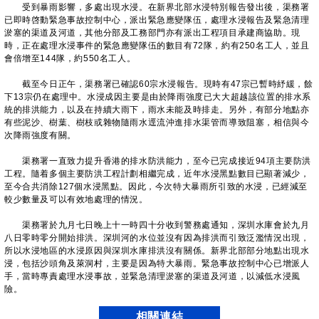
受到暴雨影響，多處出現水浸。在新界北部水浸特別報告發出後，渠務署
已即時啓動緊急事故控制中心，派出緊急應變隊伍，處理水浸報告及緊急清理
淤塞的渠道及河道，其他分部及工務部門亦有派出工程項目承建商協助。現
時，正在處理水浸事件的緊急應變隊伍的數目有72隊，約有250名工人，並且
會倍增至144隊，約550名工人。
截至今日正午，渠務署已確認60宗水浸報告。現時有47宗已暫時紓緩，餘
下13宗仍在處理中。水浸成因主要是由於降雨強度已大大超越該位置的排水系
統的排洪能力，以及在持續大雨下，雨水未能及時排走。另外，有部分地點亦
有些泥沙、樹葉、樹枝或雜物隨雨水逕流沖進排水渠管而導致阻塞，相信與今
次降雨強度有關。
渠務署一直致力提升香港的排水防洪能力，至今已完成接近94項主要防洪
工程。隨着多個主要防洪工程計劃相繼完成，近年水浸黑點數目已顯著減少，
至今合共消除127個水浸黑點。因此，今次特大暴雨所引致的水浸，已經減至
較少數量及可以有效地處理的情況。
渠務署於九月七日晚上十一時四十分收到警務處通知，深圳水庫會於九月
八日零時零分開始排洪。深圳河的水位並沒有因為排洪而引致泛濫情況出現，
所以水浸地區的水浸原因與深圳水庫排洪沒有關係。新界北部部分地點出現水
浸，包括沙頭角及萊洞村，主要是因為特大暴雨。緊急事故控制中心已增派人
手，當時專責處理水浸事故，並緊急清理淤塞的渠道及河道，以減低水浸風
險。
相關連結