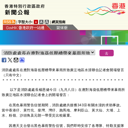
|
字型大小:
|
網頁指南
消防處處長在應對海葵低壓槽帶來暴雨所致廣泛地區水浸聯合記者會開場發言
（只有中文）
＊
＊
＊
＊
＊
＊
＊
＊
＊
＊
＊
＊
＊
＊
＊
＊
＊
＊
＊
＊
＊
＊
＊
＊
＊
＊
＊
＊
＊
＊
＊
＊
＊
＊
​ 以下是消防處處長楊恩健今日（九月八日）在應對海葵低壓槽帶來暴雨所
致廣泛地區水浸聯合記者會上的開場發言：
在黑色暴雨警告信號期間，消防處總共接獲343宗有關水浸的求助事故。
當中香港仔、黃竹坑、柴灣、灣仔、跑馬地、摩利臣山、黃大仙、大埔、上
水、粉嶺、沙頭角及元朗一帶受災比較嚴重。
因應天文台發出黑色暴雨警告信號，我們即時安排了各專隊、特勤支援隊