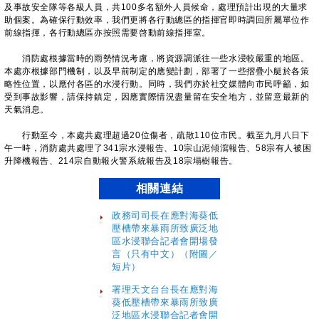
及事故安全隊等各級人員，共100多名額外人員候命，處理預計出現的大量求
助個案。為確保行動效率，我們更將各行動總區的指揮官即時調回所屬單位作
前線指揮，各行動總區亦按照需要啓動前線指揮室。
消防處根據當時的雨勢情況考慮，將資源調派往一些水浸較嚴重的地區。
本處亦根據部門機制，以及早前制定的應變計劃，部署了一些摺疊小艇於各策
略性位置，以應付各區的水浸行動。同時，我們亦於社交媒體向市民呼籲，如
受到事故影響，請保持鎮定，因應實際情況盡量留在安全地方，並留意最新的
天氣消息。
行動至今，本處共處理超過20位傷者，疏散110位市民。截至九月八日下
午一時，消防處共處理了341宗水浸報告、10宗山泥傾瀉報告、58宗有人被困
升降機報告、214宗自動報火警系統報告及18宗塌樹報告。
相關連結
政務司司長在應對海葵低
壓槽帶來暴雨所致廣泛地
區水浸聯合記者會開場發
言（只有中文）（附圖／
短片）
署理天文台台長在應對海
葵低壓槽帶來暴雨所致廣
泛地區水浸聯合記者會開