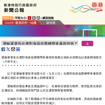
|
字型大小:
|
網頁指南
運輸署署長在應對海葵低壓槽帶來暴雨所致廣泛地區水浸聯合記者會開場發言
（只有中文）
＊
＊
＊
＊
＊
＊
＊
＊
＊
＊
＊
＊
＊
＊
＊
＊
＊
＊
＊
＊
＊
＊
＊
＊
＊
＊
＊
＊
＊
＊
＊
＊
＊
＊
以下是運輸署署長李頌恩今日（九月八日）在應對海葵低壓槽帶來暴雨所
致廣泛地區水浸聯合記者會上的開場發言：
運輸署的緊急事故交通協調中心，在暴雨信號發出期間，密切監察全港的
交通狀況，與相關政府部門及公共交通營辦商緊密聯繫。
在鐵路方面，除了觀塘線介乎石硤尾站與彩虹站暫停服務，其他的路線都
維持服務，但班次可能按需要而有所減少。