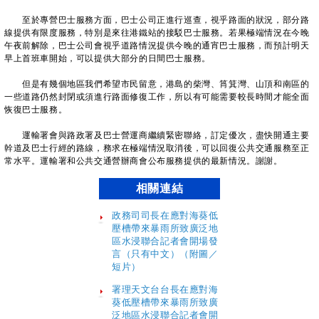
至於專營巴士服務方面，巴士公司正進行巡查，視乎路面的狀況，部分路
線提供有限度服務，特別是來往港鐵站的接駁巴士服務。若果極端情況在今晚
午夜前解除，巴士公司會視乎道路情況提供今晚的通宵巴士服務，而預計明天
早上首班車開始，可以提供大部分的日間巴士服務。
但是有幾個地區我們希望市民留意，港島的柴灣、筲箕灣、山頂和南區的
一些道路仍然封閉或須進行路面修復工作，所以有可能需要較長時間才能全面
恢復巴士服務。
運輸署會與路政署及巴士營運商繼續緊密聯絡，訂定優次，盡快開通主要
幹道及巴士行經的路線，務求在極端情況取消後，可以回復公共交通服務至正
常水平。運輸署和公共交通營辦商會公布服務提供的最新情況。謝謝。
相關連結
政務司司長在應對海葵低
壓槽帶來暴雨所致廣泛地
區水浸聯合記者會開場發
言（只有中文）（附圖／
短片）
署理天文台台長在應對海
葵低壓槽帶來暴雨所致廣
泛地區水浸聯合記者會開