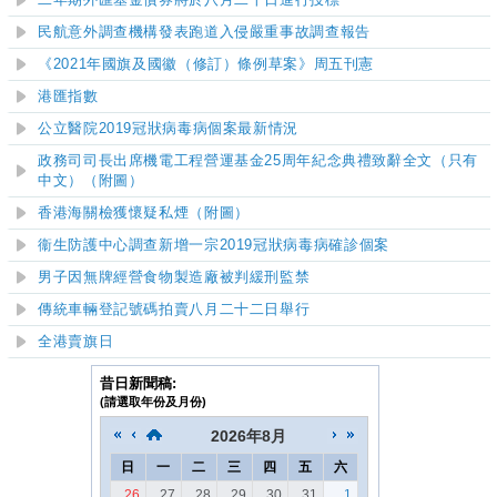
二年期外匯基金債券將於八月二十日進行投標
民航意外調查機構發表跑道入侵嚴重事故調查報告
《2021年國旗及國徽（修訂）條例草案》周五刊憲
港匯指數
公立醫院2019冠狀病毒病個案最新情況
政務司司長出席機電工程營運基金25周年紀念典禮致辭全文（只有
中文）（附圖）
香港海關檢獲懷疑私煙（附圖）
衞生防護中心調查新增
一
宗
2019
冠狀病毒病確診個案
男子因無牌經營食物製造廠被判緩刑監禁
傳統車輛登記號碼拍賣八月二十二日舉行
全港賣旗日
昔日新聞稿:
(請選取年份及月份)
2026
年
8月
日
一
二
三
四
五
六
26
27
28
29
30
31
1