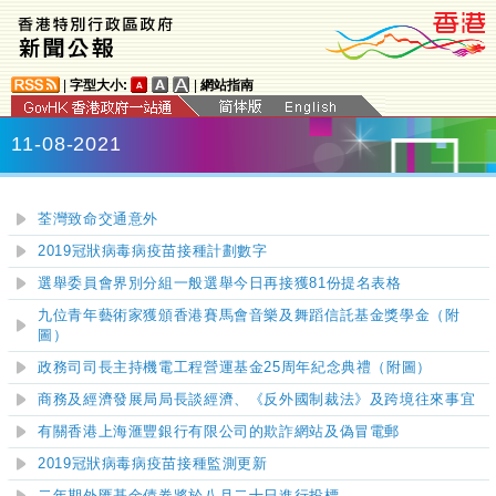
|
字型大小:
|
網站指南
11-08-2021
荃灣致命交通意外
2019冠狀病毒病疫苗接種計劃數字
選舉委員會界別分組一般選舉今日再接獲81份提名表格
九位青年藝術家獲頒香港賽馬會音樂及舞蹈信託基金獎學金（附
圖）
政務司司長主持機電工程營運基金25周年紀念典禮（附圖）
商務及經濟發展局局長談經濟、《反外國制裁法》及跨境往來事宜
有關香港上海滙豐銀行有限公司的欺詐網站及偽冒電郵
2019冠狀病毒病疫苗接種監測更新