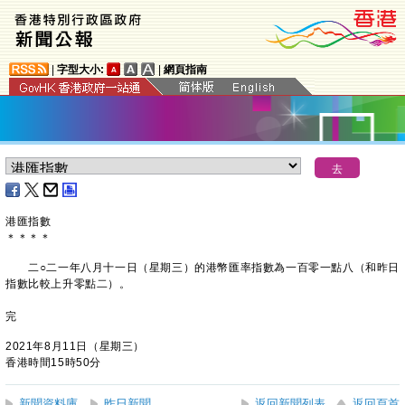
|
字型大小:
|
網頁指南
港匯指數
＊
＊
＊
＊
二○二一年八月十一日（星期三）的港幣匯率指數為一百零一點八（和昨日
指數比較上升零點二）。
完
2021年8月11日（星期三）
香港時間15時50分
新聞資料庫
昨日新聞
返回新聞列表
返回頁首