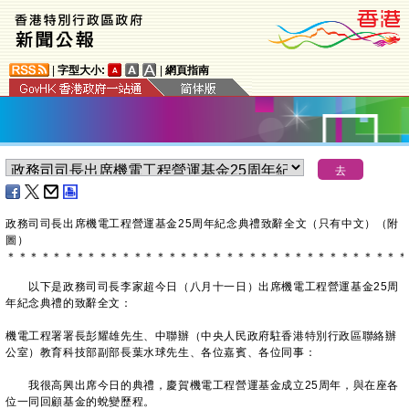
|
字型大小:
|
網頁指南
政務司司長出席機電工程營運基金25周年紀念典禮致辭全文（只有中文）（附
圖）
＊
＊
＊
＊
＊
＊
＊
＊
＊
＊
＊
＊
＊
＊
＊
＊
＊
＊
＊
＊
＊
＊
＊
＊
＊
＊
＊
＊
＊
＊
＊
＊
＊
＊
＊
以下是政務司司長李家超今日（八月十一日）出席機電工程營運基金25周
年紀念典禮的致辭全文：
機電工程署署長彭耀雄先生、中聯辦（中央人民政府駐香港特別行政區聯絡辦
公室）教育科技部副部長葉水球先生、各位嘉賓、各位同事：
我很高興出席今日的典禮，慶賀機電工程營運基金成立25周年，與在座各
位一同回顧基金的蛻變歷程。