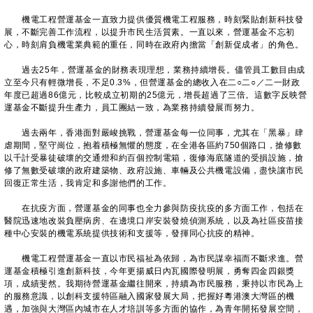
機電工程營運基金一直致力提供優質機電工程服務，時刻緊貼創新科技發
展，不斷完善工作流程，以提升市民生活質素。一直以來，營運基金不忘初
心，時刻肩負機電業典範的重任，同時在政府內擔當「創新促成者」的角色。
過去25年，營運基金的財務表現理想，業務持續增長。儘管員工數目由成
立至今只有輕微增長，不足0.3%，但營運基金的總收入在二○二○／二一財政
年度已超過86億元，比較成立初期的25億元，增長超過了三倍。這數字反映營
運基金不斷提升生產力，員工團結一致，為業務持續發展而努力。
過去兩年，香港面對嚴峻挑戰，營運基金每一位同事，尤其在「黑暴」肆
虐期間，堅守崗位，抱着積極無懼的態度，在全港各區約750個路口，搶修數
以千計受暴徒破壞的交通燈和約百個控制電箱，復修海底隧道的受損設施，搶
修了無數受破壞的政府建築物、政府設施、車輛及公共機電設備，盡快讓市民
回復正常生活，我肯定和多謝他們的工作。
在抗疫方面，營運基金的同事也全力參與防疫抗疫的多方面工作，包括在
醫院迅速地改裝負壓病房、在邊境口岸安裝發燒偵測系統，以及為社區疫苗接
種中心安裝的機電系統提供技術和支援等，發揮同心抗疫的精神。
機電工程營運基金一直以市民福祉為依歸，為市民謀幸福而不斷求進。營
運基金積極引進創新科技，今年更揚威日內瓦國際發明展，勇奪四金四銀獎
項，成績斐然。我期待營運基金繼往開來，持續為市民服務，秉持以市民為上
的服務意識，以創科支援特區融入國家發展大局，把握好粵港澳大灣區的機
遇，加強與大灣區內城市在人才培訓等多方面的協作，為青年開拓發展空間，