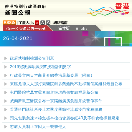
|
字型大小:
|
網站指南
26-04-2021
政府就強制檢測公告刊憲
2019冠狀病毒病疫苗接種計劃數字
行政長官向日本商界介紹香港最新發展（附圖）
東區尤德夫人那打素醫院耐多藥鮑氏不動桿菌個案組
群
最新公布
屯門醫院抗萬古霉素腸道鏈球菌個案組群最新公布
威爾斯親王醫院公布一宗隔離病房負壓系統暫停事件
普通科門診診所停止本季度季節性流感疫苗接種服務
預先包裝急凍木棉魚樣本檢出含麗春紅4R及不符食物標籤規定
懲教人員制止在囚人士襲擊他人