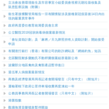
立法會改善環境衞生及市容事宜小組委員會視察元朗垃圾收集及
鼠‍患監察設施（附圖）
衞生署接獲醫管局報告一宗有關懷疑涉及接種新冠疫苗後14日內出
現的嚴重異常事件
政府再度委任教育統籌委員會主席
公立醫院2019冠狀病毒病個案最新情況
「會址資助計劃」及「麻將／天九牌照持有人資助計劃」開始接受
申請
有關渣打銀行（香港）有限公司的欺詐網站及「網絡釣魚」短訊
北區
醫院耐多藥鮑氏不動桿菌個案組群
最新公布
波蘭部分地區禽肉及禽類產品暫停進口
退伍軍人病個案最新情況
商務及經濟發展局局長記者會開場發言（只有中文）
（附短片）
運輸署轄下政府公眾停車場收費再度凍結一年
公務員事務局局長記者會開場發言（只有中文）（附短片）
港匯指數
觀塘海濱音樂噴泉暫停開放