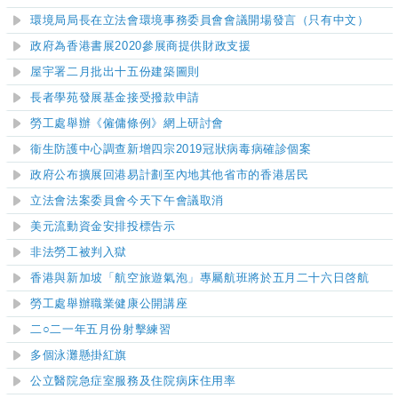
環境局局長在立法會環境事務委員會會議開場發言（只有中文）
政府為香港書展2020參展商提供財政支援
屋宇署二月批出十五份建築圖則
長者學苑發展基金接受撥款申請
勞工處舉辦《僱傭條例》網上研討會
衞生防護中心調查新增四宗2019冠狀病毒病確診個案
政府公布擴展回港易計劃至內地其他省市的香港居民
立法會法案委員會今天下午會議取消
美元流動資金安排
投標告示
非法勞工被判入獄
香港與新加坡「航空旅遊氣泡」專屬航班將於五月二十六日啓航
勞工處舉辦職業健康公開講座
二○二一年五月份射擊練習
多個泳灘懸掛紅旗
公立醫院急症室服務及住院病床住用率