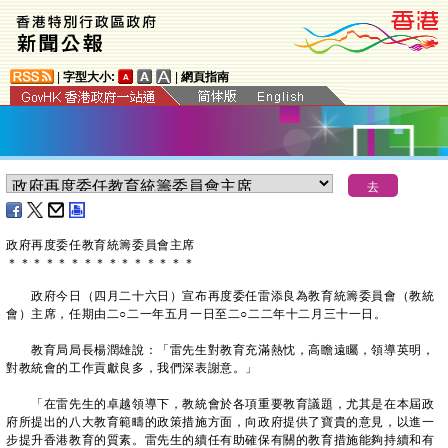
|
字型大小:
|
網頁指南
政府再度委任教育統籌委員會主席
＊
＊
＊
＊
＊
＊
＊
＊
＊
＊
＊
＊
＊
＊
＊
政府今日（四月二十六日）宣布再度委任雷添良為教育統籌委員會（教統
會）主席，任期由二○二一年五月一日至二○二二年十二月三十一日。
教育局局長楊潤雄說：「雷先生對教育充滿熱忱，高瞻遠矚，領導英明，
對教統會的工作貢獻良多，我們深表謝意。」
「在雷先生的卓越領導下，教統會於各項重要教育議題，尤其是在本屆政
府所提出的八大教育範疇的政策措施方面，向政府提供了寶貴的意見，以進一
步提升香港教育的質素。雷先生的續任有助確保有關的教育措施能夠持續和有