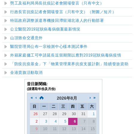
勞工及福利局局長抗疫記者會開場發言（只有中文）
行政長官抗疫記者會開場發言（只有中文）（附圖／短片）
特區政府調整派遣專機接回滯留湖北港人的行動部署
公立醫院2019冠狀病毒病個案最新情況
山頂致命交通意外
醫院管理局公布一宗檢測中心樣本測試事件
外籍家庭傭工可申請延長逗留期限以應對2019冠狀病毒病疫情
「防疫抗疫基金」下「物業管理業界抗疫支援計劃」陸續發放資助
全港賣旗活動取消
昔日新聞稿:
(請選取年份及月份)
2026
年
8月
日
一
二
三
四
五
六
26
27
28
29
30
31
1
2
3
4
5
6
7
8
9
10
11
12
13
14
15