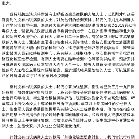
龐大。
我特別想談談現時對於有上呼吸道感染徵狀的入境人士，以及剛才行政長
官提到的沒有出現病徵的人士，對於他們的檢測安排，我們的原則是為回港人
士作早分流和早檢測。為應付大量經香港國際機場到港而懷疑感染2019冠狀病
毒病人士，醫管局按政府抗疫督導委員會的指示，在亞洲國際博覽館和北大嶼
山醫院設立檢測中心。由昨天，即三月二十日開始，有發燒或上呼吸道感染徵
狀的入境人士，通過衞生署港口衞生科人員評估後，會被安排送往位於亞洲國
際博覽館或北大嶼山醫院的檢測中心，進行病毒檢測及等候化驗結果。醫管局
派出醫護人員到臨時檢測中心，為有關人士抽取樣本，並安排將樣本分批送往
醫院化驗室進行檢測。有關人士需要在臨時檢測中心等候測試結果，預計安排
分批運送及測試病人樣本需時大約半天至一天。醫護人員會安排測試結果呈陽
性的病人送往公立醫院作隔離治療。至於測試結果呈陰性的人士，可以返回自
己的居所繼續進行14天的家居檢疫隔離。
至於沒有出現病徵的人士，我們亦要加強監察。衞生署已於三月十九日開
始擴展「加強化驗室監察計劃」，為部分需接受家居檢疫但沒有出現病徵的人
士進行病毒檢測。衞生署會根據風險評估，現階段的對象為來自高危地區，65
歲或以上的受檢疫人士或於檢疫居所中須與65歲或以上長者同住的受檢疫人
士。衞生署人員於香港國際機場為有關抵港人士提供樣本瓶。他們須在指定收
集日期早上依照指示自行於居所收集深喉唾液樣本，並透過家人或朋友將樣本
於收集當日上午交回收集點。若檢測結果呈陽性反應，衞生防護中心會通知有
關人士，並盡快安排其入住公立醫院接受治療。
針對沒有出現病徵人士的擴展「加強化驗室監察計劃」，我們會試行相關