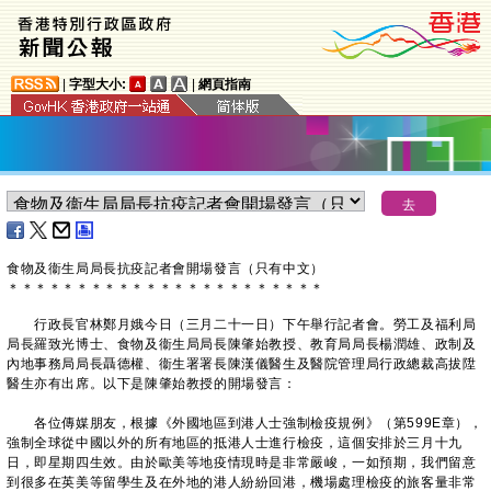
|
字型大小:
|
網頁指南
食物及衞生局局長抗疫記者會開場發言（只有中文）
＊
＊
＊
＊
＊
＊
＊
＊
＊
＊
＊
＊
＊
＊
＊
＊
＊
＊
＊
＊
＊
＊
＊
行政長官林鄭月娥今日（三月二十一日）下午舉行記者會。勞工及福利局
局長羅致光博士、食物及衞生局局長陳肇始教授、教育局局長楊潤雄、政制及
內地事務局局長聶德權、衞生署署長陳漢儀醫生及醫院管理局行政總裁高拔陞
醫生亦有出席。以下是陳肇始教授的開場發言：
各位傳媒朋友，根據《外國地區到港人士強制檢疫規例》（第599E章），
強制全球從中國以外的所有地區的抵港人士進行檢疫，這個安排於三月十九
日，即星期四生效。由於歐美等地疫情現時是非常嚴峻，一如預期，我們留意
到很多在英美等留學生及在外地的港人紛紛回港，機場處理檢疫的旅客量非常