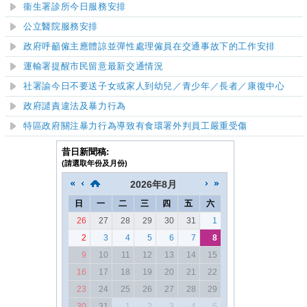
衞生署診所今日服務安排
公立醫院服務安排
政府呼籲僱主應體諒並彈性處理僱員在交通事故下的工作安排
運輸署提醒市民留意最新交通情況
社署諭今日不要送子女或家人到幼兒／青少年／長者／康復中心
政府譴責違法及暴力行為
特區政府關注暴力行為導致有食環署外判員工嚴重受傷
昔日新聞稿:
(請選取年份及月份)
2026
年
8月
日
一
二
三
四
五
六
26
27
28
29
30
31
1
2
3
4
5
6
7
8
9
10
11
12
13
14
15
16
17
18
19
20
21
22
23
24
25
26
27
28
29
30
31
1
2
3
4
5