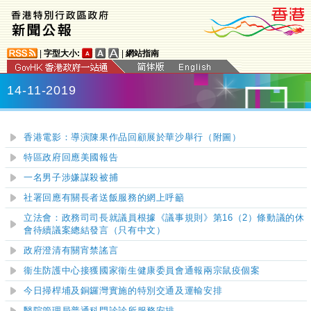
|
字型大小:
|
網站指南
14-11-2019
香港電影：導演陳果作品回顧展於華沙舉行（附圖）
特區政府回應美國報告
一名男子涉嫌謀殺被捕
社署回應有關長者送飯服務的網上呼籲
立法會：政務司司長就議員根據《議事規則》第
16
（
2
）條動議的休
會待續議案總結發言（只有中文）
政府澄清有關宵禁謠言
衞生防護中心接獲國家衞生健康委員會通報兩宗鼠疫個案
今日掃桿埔及銅鑼灣實施的特別交通及運輸安排