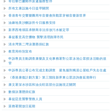
寄往黎巴嫩郵件派遞服務暫停
所有文康設施今日提早關閉
香港青年交響樂團周年音樂會與觀眾穿梭音樂新世界
油麻地美沙酮診所今日服務安排
新界西堆填區承辦商非法排放污水被定罪
暴徒蓄意高空擲物 襲擊清理路障市民
清水灣第二灣泳灘
懸掛紅旗
教育局特別宣布
申訴專員主動調查
康樂及文化事務署對公眾泳池公眾授泳活動的規
管
申訴專員公署公布完成主動調查
避免服刑獨居公屋租戶失去住處
《
香港康復計劃方案》第三階段新界東公眾諮詢會延期舉行
康文署深水埗區和油尖旺區部分設施現正關閉
數個泳灘懸掛紅旗
暴徒惡意襲擊警務人員
渠務署開放日延期