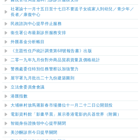
醫院管理局普通科門診診所服務安排
社署諭十一月十五日至十七日不要送子女或家人到幼兒／青少年／
長者／康復中心
民政諮詢中心提早停止服務
衞生署公布最新診所服務安排
外匯基金分析帳目
《主題性住戶統計調查第68號報告書》出版
二零一九年九月份對外商品貿易貨量及價格統計
警務處委任特別任務警察以加強警力
屋宇署九月批出二十九份建築圖則
立法會委員會會議
港匯指數
大埔林村放馬莆新春市場攤位十一月二十二日公開競投
電影資料館「影畫早晨」
展示香港電影的兵器世界（附圖）
智能身份證換領中心提早關閉
美沙酮診所今日提早關閉