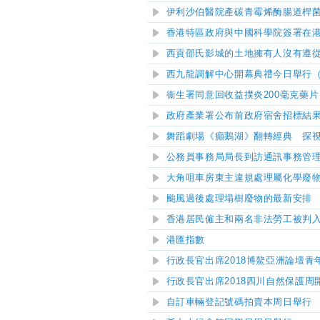
伊利沙伯醫院產碳青霉烯酶腸道桿
香港特區政府與中國科學院簽署在
西貢邵氏影城的土地擁有人沒有遵
西九龍調解中心開幕典禮今日舉行
衞生署同意回收益撲炎200毫克藥
政府產業署公布前政府宿舍招標結
舞蹈劇場《癲鵝湖》翻轉經典 探
公務員事務局局長到訪通訊事務管
大角咀車房東主違規處理屬化學廢
颱風過後處理塌樹廢物的最新安排
香港居民僱主和兩名非法勞工被判
港匯指數
行政長官出席2018博鰲亞洲論壇
行政長官出席2018四川自然保護
自訂車輛登記號碼拍賣本周日舉行