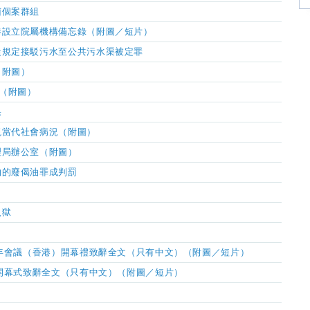
菌個案群組
港設立院屬機構備忘錄（附圖／短片）
從規定接駁污水至公共污水渠被定罪
（附圖）
片（附圖）
果
視當代社會病況（附圖）
理局辦公室（附圖）
物的廢偈油罪成判罰
入獄
青年會議（香港）開幕禮致辭全文（只有中文）（附圖／短片）
周開幕式致辭全文（只有中文）（附圖／短片）