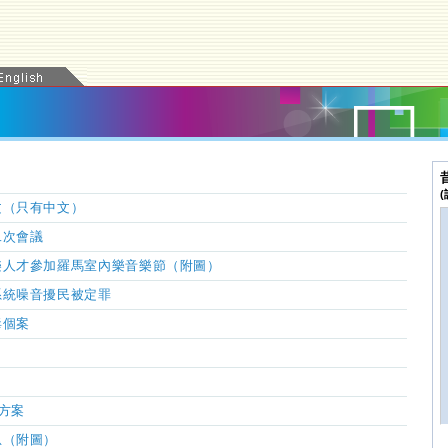
文（只有中文）
二
次會議
樂人才參加羅馬室內樂音樂節（附圖）
系統噪音擾民被定罪
毒個案
方案
息（附圖）