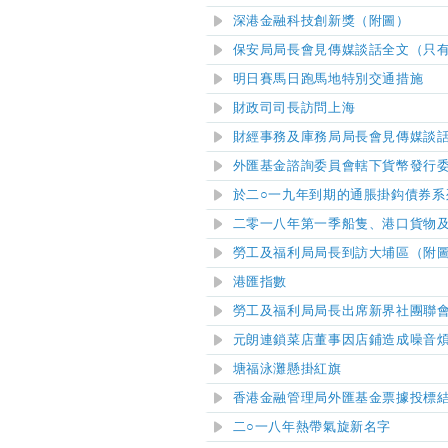
深港金融科技創新獎（附圖）
保安局局長會見傳媒談話全文（只
明日賽馬日跑馬地特別交通措施
財政司司長訪問上海
財經事務及庫務局局長會見傳媒談
外匯基金諮詢委員會轄下貨幣發行
於二○一九年到期的通脹掛鈎債券系
二零一八年第一季船隻、港口貨物
勞工及福利局局長到訪大埔區（附
港匯指數
勞工及福利局局長出席新界社團聯
元朗連鎖菜店董事因店鋪造成噪音
塘福泳灘
懸掛紅旗
香港金融管理局外匯基金票據投標
二○一八年熱帶氣旋新名字