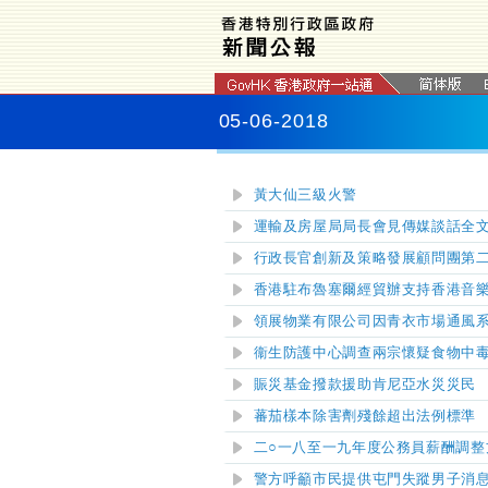
05-06-2018
黃大仙三級火警
運輸及房屋局局長會見傳媒談話全
行政長官創新及策略發展顧問團
第
香港駐布魯塞爾經貿辦支持香港音
領展物業有限公司因
青衣市場通風
衞生防護中心調查兩宗懷疑食物中
賑災基金撥款援助肯尼亞水災災民
蕃茄樣本除害劑殘餘超出法例標準
二○一八至一九年度公務員薪酬調整
警方呼籲市民提供屯門失蹤男子消