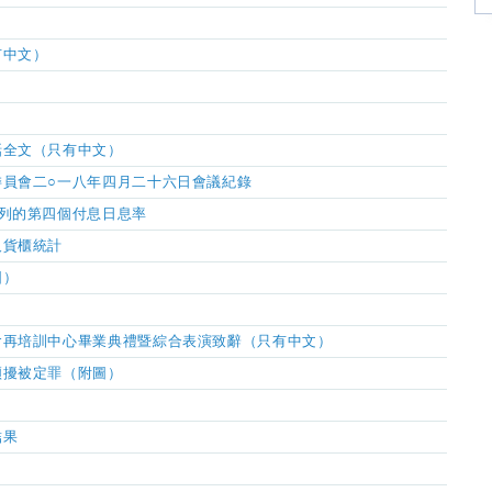
有中文）
話全文
（只有中文）
委員會二○一八年四月二十六日會議紀錄
列的第四個付息日息率
及貨櫃統計
圖）
會再培訓中心畢業典禮暨綜合表演致辭（只有中文）
煩擾被定罪（附圖）
結果