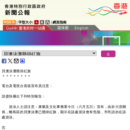
|
字型大小:
|
網頁指南
貝澳泳灘
懸掛紅旗
＊
＊
＊
＊
＊
＊
＊
＊
電台及電視台當值宣布員注意：
請盡快播出下列特別報告：
游泳人士請注意：康樂及文化事務署今日（六月五日）宣布，由於大浪關
係，離島區的貝澳泳灘已懸掛紅旗，顯示在該處游泳會有危險，市民請勿在該
處游泳。
完