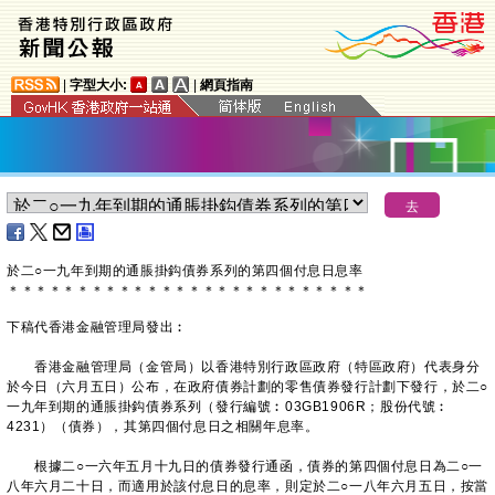
|
字型大小:
|
網頁指南
於二○一九年到期的通脹掛鈎債券系列的第四個付息日息率
＊
＊
＊
＊
＊
＊
＊
＊
＊
＊
＊
＊
＊
＊
＊
＊
＊
＊
＊
＊
＊
＊
＊
＊
＊
＊
下稿代香港金融管理局發出︰
香港金融管理局（金管局）以香港特別行政區政府（特區政府）代表身分
於今日（六月五日）公布，在政府債券計劃的零售債券發行計劃下發行，於二○
一九年到期的通脹掛鈎債券系列（發行編號︰03GB1906R；股份代號︰
4231）（債券），其第四個付息日之相關年息率。
根據二○一六年五月十九日的債券發行通函，債券的第四個付息日為二○一
八年六月二十日，而適用於該付息日的息率，則定於二○一八年六月五日，按當