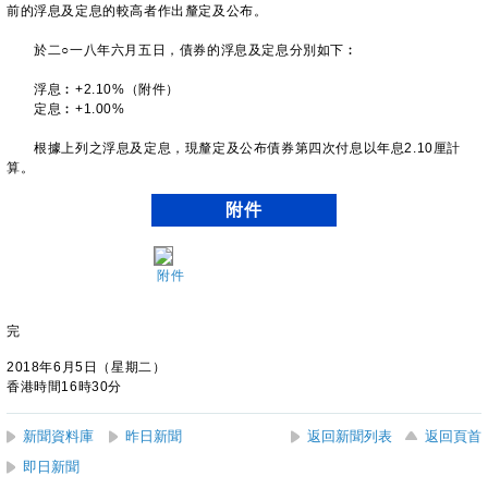
前的浮息及定息的較高者作出釐定及公布。
於二○一八年六月五日，債券的浮息及定息分別如下︰
浮息︰+2.10%（附件）
定息︰+1.00%
根據上列之浮息及定息，現釐定及公布債券第四次付息以年息2.10厘計
算。
附件
附件
完
2018年6月5日（星期二）
香港時間16時30分
新聞資料庫
昨日新聞
返回新聞列表
返回頁首
即日新聞