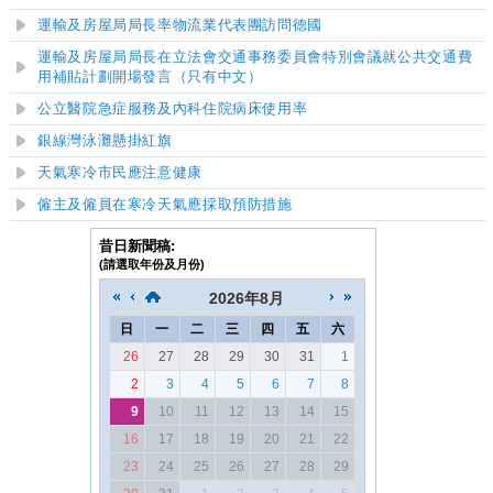
運輸及房屋局局長率物流業代表團訪問德國
運輸及房屋局局長在立法會交通事務委員會特別會議就公共交通費
用補貼計劃開場發言（只有中文）
公立醫院急症服務及內科住院病床使用率
銀線灣泳灘懸掛紅旗
天氣寒冷市民應注意健康
僱主及僱員在寒冷天氣應採取預防措施
昔日新聞稿:
(請選取年份及月份)
2026
年
8月
日
一
二
三
四
五
六
26
27
28
29
30
31
1
2
3
4
5
6
7
8
9
10
11
12
13
14
15
16
17
18
19
20
21
22
23
24
25
26
27
28
29