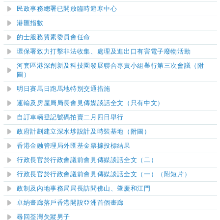
民政事務總署已開放臨時避寒中心
港匯指數
的士服務質素委員會任命
環保署致力打擊非法收集、處理及進出口有害電子廢物活動
河套區港深創新及科技園發展聯合專責小組舉行第三次會議（附
圖）
明日賽馬日跑馬地特別交通措施
運輸及房屋局局長會見傳媒談話全文（只有中文）
自訂車輛登記號碼拍賣二月四日舉行
政府計劃建立深水埗設計及時裝基地（附圖）
香港金融管理局外匯基金票據投標結果
行政長官於行政會議前會見傳媒談話全文（二）
行政長官於行政會議前會見傳媒談話全文（一）（附短片）
政制及內地事務局局長訪問佛山、肇慶和江門
卓納畫廊落戶香港開設亞洲首個畫廊
尋回荃灣失蹤男子