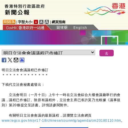
|
字型大小:
|
網頁指南
明日立法會會議議程已作修訂
＊
＊
＊
＊
＊
＊
＊
＊
＊
＊
＊
＊
＊
下稿代立法會秘書處發出：
立法會明日（一月十日）上午十一時在立法會綜合大樓會議廳舉行的會
議，議程已作修訂。除原有議程外，立法會主席已准許莫乃光根據《議事規
則》第20條提交呈請書。詳情請參閱附件。
有關明日立法會會議的最新議程，請瀏覽立法會網頁
www.legco.gov.hk/yr17-18/chinese/counmtg/agenda/cm20180110.htm
。