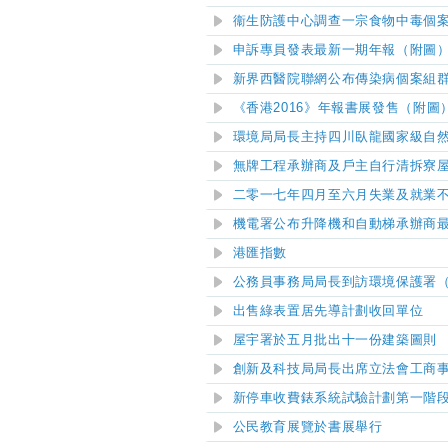
衞生防護中心調查一宗食物中毒個
申訴專員發表最新一期年報（附圖
新界西醫院聯網公布傳染病個案組
《香港2016》年報書展發售（附圖
環境局局長主持四川臥龍國家級自
無牌工程承辦商及戶主自行清拆寮
二零一七年四月至六月失業及就業
機電署公布升降機和自動梯承辦商
港匯指數
公務員事務局局長到訪環境保護署
出售綠表置居先導計劃收回單位
屋宇署於五月批出十一份建築圖則
創新及科技局局長出席立法會工商
新停車收費錶系統試驗計劃第一階
公民教育展覽於書展舉行