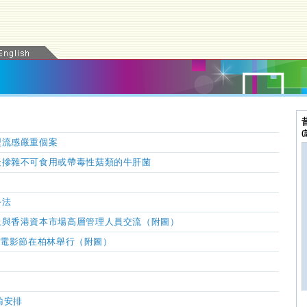
型流感嚴重個案
疑摻雜不可食用或帶毒性菇類的牛肝菌
手法
上與香港資本市場高層管理人員交流（附圖）
7」電影節在柏林舉行（附圖）
輸安排