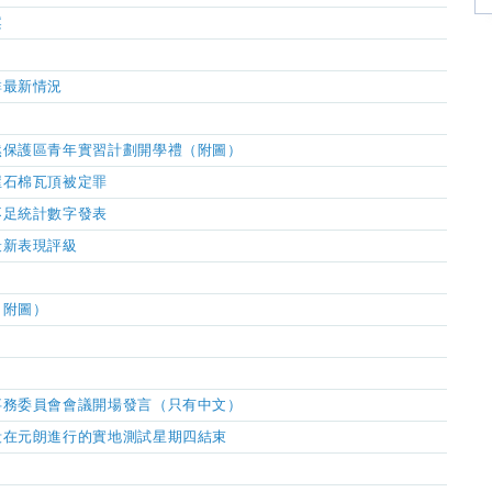
案
）
群最新情況
）
然保護區青年實習計劃開學禮（附圖）
屋石棉瓦頂被定罪
不足統計數字發表
最新表現評級
（附圖）
事務委員會會議開場發言（只有中文）
段在元朗進行的實地測試星期四結束