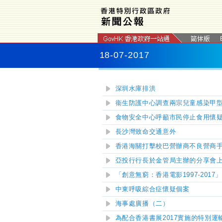
18-07-2017
深圳水庫排洪
衞生防護中心調查兩宗兒童感染甲
食物安全中心呼籲市民停止食用懷
長沙灣致命交通意外
香港海關打擊校巴營辦商不良營商
亞投行行長於金管局主辦的分享會
「創意無窮：香港電影1997-201
中東呼吸綜合症懷疑個案
海事處廣播（二）
為配合香港書展2017實施的特別運