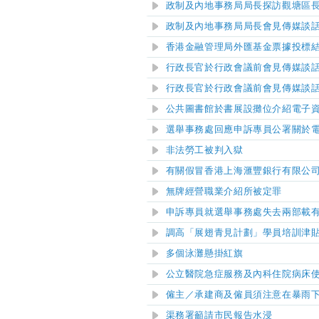
政制及內地事務局局長探訪觀塘區
政制及內地事務局局長會見傳媒談
香港金融管理局外匯基金票據投標
行政長官於行政會議前會見傳媒談
行政長官於行政會議前會見傳媒談
公共圖書館於書展設攤位介紹電子
選舉事務處回應申訴專員公署關於
非法勞工被判入獄
有關假冒香港上海滙豐銀行有限公
無牌經營職業介紹所被定罪
申訴專員就選舉事務處失去兩部載
調高「展翅青見計劃」學員培訓津
多個泳灘懸掛紅旗
公立醫院急症服務及內科住院病床
僱主／承建商及僱員須注意在暴雨
渠務署籲請市民報告水浸