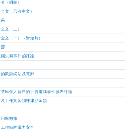
長者（附圖）
話全文（只有中文）
結果
話全文（二）
話全文（一）（附短片）
資源
電腦失竊事件的評論
司的欺詐網站及電郵
有選民個人資料的手提電腦事件發表評論
貼及工作實習訓練津貼金額
使用率數據
下工作時的電力安全