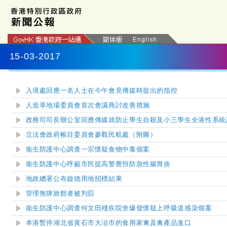
15-03-2017
入境處回應一名人士在今午會見傳媒時提出的指控
人造草地場委員會首次會議商討改善措施
政務司司長辦公室回應傳媒就防止學生自殺及
小三學生全港性系統
立法會政府帳目委員會參觀民航處（附圖）
衞生防護中心調查一宗懷疑食物中毒個案
衞生防護中心呼籲市民提高警覺預防急性腸胃炎
地政總署公布啟德用地招標結果
管理無牌旅館者被判罰
衞生防護中心調查何文田殘疾院舍爆發懷疑上呼吸道感染個案
本港暫停湖北省黃石市大冶市的食用家禽及禽產品進口