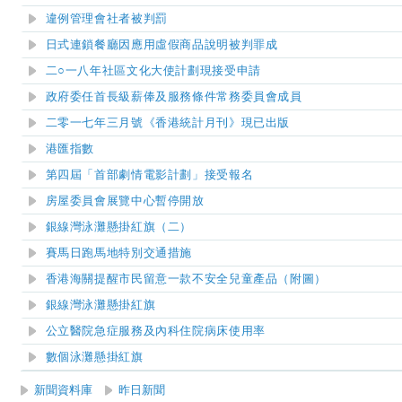
違例管理會社者被判罰
日式連鎖餐廳因應用虛假商品說明被判罪成
二○一八年社區文化大使計劃現接受申請
政府委任首長級薪俸及服務條件常務委員會成員
二零一七年三月號《香港統計月刊》現已出版
港匯指數
第四屆「首部劇情電影計劃」接受報名
房屋委員會展覽中心暫停開放
銀線灣泳灘懸掛紅旗（二）
賽馬日跑馬地特別交通措施
香港海關提醒市民留意一款不安全兒童產品（附圖）
銀線灣泳灘
懸掛紅旗
公立醫院急症服務及內科住院病床使用率
數個泳灘懸掛紅旗
新聞資料庫
昨日新聞