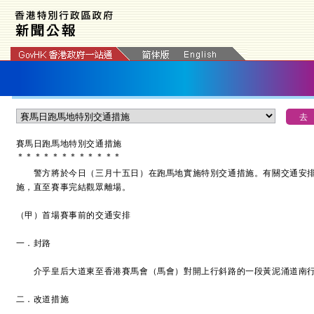
賽馬日跑馬地特別交通措施
＊
＊
＊
＊
＊
＊
＊
＊
＊
＊
＊
＊
警方將於今日（三月十五日）在跑馬地實施特別交通措施。有關交通安排
施，直至賽事完結觀眾離場。
（甲）首場賽事前的交通安排
一．封路
介乎皇后大道東至香港賽馬會（馬會）對開上行斜路的一段黃泥涌道南行
二．改道措施