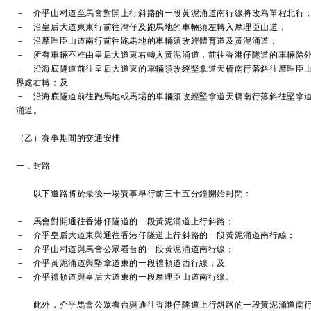
－ 介乎山村道至馬會對開上行斜路的一段黃泥涌道南行線將改為單程北行
－ 沿皇后大道東東行前往灣仔及跑馬地的車輛須左轉入摩理臣山道；
－ 沿摩理臣山道南行前往跑馬地的車輛須改經體育道及黃泥涌道；
－ 所有車輛不准由皇后大道東右轉入黃泥涌道，前往香港仔隧道的車輛除
－ 沿海底隧道前往皇后大道東的車輛須改經堅拿道天橋南行落斜往摩理臣
界處右轉；及
－ 沿海底隧道前往跑馬地或馬場的車輛須改經堅拿道天橋南行落斜往堅拿
涌道。
（乙）賽事期間的交通安排
一．封路
以下道路將於最後一場賽事舉行前三十五分鐘開始封閉：
－ 馬會對開通往香港仔隧道的一段黃泥涌道上行斜路；
－ 介乎皇后大道東與通往香港仔隧道上行斜路的一段黃泥涌道南行線；
－ 介乎山村道與馬會公眾看台的一段黃泥涌道南行線；
－ 介乎黃泥涌道與堅拿道東的一段禮頓道西行線；及
－ 介乎禮頓道與皇后大道東的一段摩理臣山道南行線。
此外，介乎馬會公眾看台與通往香港仔隧道上行斜路的一段黃泥涌道南行