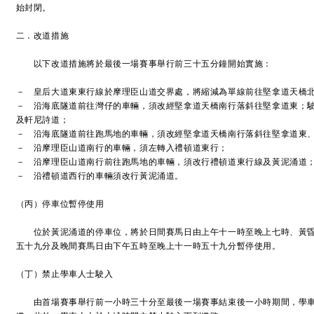
始封閉。
二．改道措施
以下改道措施將於最後一場賽事舉行前三十五分鐘開始實施：
－ 皇后大道東東行線於摩理臣山道交界處，將縮減為單線前往堅拿道天橋
－ 沿海底隧道前往灣仔的車輛，須改經堅拿道天橋南行落斜往堅拿道東；
及軒尼詩道；
－ 沿海底隧道前往跑馬地的車輛，須改經堅拿道天橋南行落斜往堅拿道東
－ 沿摩理臣山道南行的車輛，須左轉入禮頓道東行；
－ 沿摩理臣山道南行前往跑馬地的車輛，須改行禮頓道東行線及黃泥涌道
－ 沿禮頓道西行的車輛須改行黃泥涌道。
（丙）停車位暫停使用
位於黃泥涌道的停車位，將於日間賽馬日由上午十一時至晚上七時、黃昏
五十九分及晚間賽馬日由下午五時至晚上十一時五十九分暫停使用。
（丁）禁止學車人士駛入
由首場賽事舉行前一小時三十分至最後一場賽事結束後一小時期間，學車