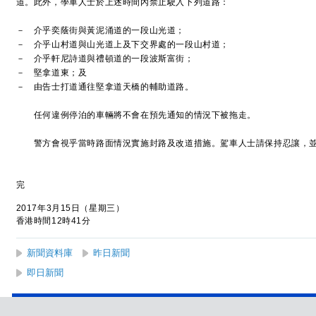
道。此外，學車人士於上述時間內禁止駛入下列道路：
－ 介乎奕蔭街與黃泥涌道的一段山光道；
－ 介乎山村道與山光道上及下交界處的一段山村道；
－ 介乎軒尼詩道與禮頓道的一段波斯富街；
－ 堅拿道東；及
－ 由告士打道通往堅拿道天橋的輔助道路。
任何違例停泊的車輛將不會在預先通知的情況下被拖走。
警方會視乎當時路面情況實施封路及改道措施。駕車人士請保持忍讓，並
完
2017年3月15日（星期三）
香港時間12時41分
新聞資料庫
昨日新聞
即日新聞