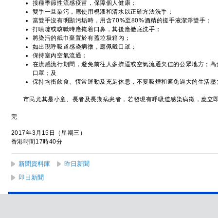
接種季節性流感疫苗，保障個人健康；
雙手一旦染污，應使用梘液和清水以正確方法洗手；
當雙手沒有明顯污垢時，用含70%至80%酒精的搓手液潔淨雙手；
打噴嚏或咳嗽時應掩着口鼻，其後應徹底洗手；
將染污的紙巾棄置於有蓋垃圾箱內；
如出現呼吸道感染病徵，應佩戴口罩；
保持室內空氣流通；
在流感流行期間，避免前往人多擠逼或空氣流通欠佳的公眾地方；高
口罩；及
保持均衡飲食、恆常運動及充足休息，不要吸煙和避免過大的生活壓
市民尤其是小童、長者及長期病患者，若發現有呼吸道感染病徵，應立即
完
2017年3月15日（星期三）
香港時間17時40分
新聞資料庫
昨日新聞
即日新聞