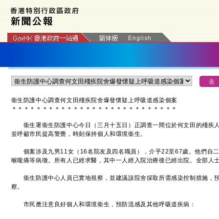
衞生防護中心調查何文田殘疾院舍爆發懷疑上呼吸道感染個案
＊
＊
＊
＊
＊
＊
＊
＊
＊
＊
＊
＊
＊
＊
＊
＊
＊
＊
＊
＊
＊
＊
＊
＊
＊
＊
＊
衞生署衞生防護中心今日（三月十五日）正調查一間位於何文田的殘疾人
並呼籲市民提高警覺，時刻保持個人和環境衞生。
個案涉及九男11女（16名院友及四名職員），介乎22至67歲。他們自
喉嚨痛等病徵。所有人已經求醫，其中一人經入院治療後已經出院。全部人
衞生防護中心人員已實地視察，並建議該院舍採取所需感染控制措施，預
察。
市民應注意良好個人和環境衞生，預防流感及其他呼吸道疾病：