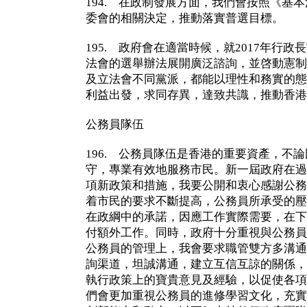
194. 在政制發展方面，我們會按照《基
委會的相關決定，推動落實普選目標。
195. 政府會在適當時候，就2017年行政
法會的選舉辦法展開廣泛諮詢，並啓動憲制
及立法會不同黨派，都能以理性和務實的態
利益出發，求同存異，達致共識，推動香港
公務員隊伍
196. 公務員隊伍是香港的重要資產，不
守，專業有效地服務市民。新一屆政府在過
項新政策和措施，我要公開和衷心感謝公務
着市民的要求不斷提高，公務員所承受的壓
在政綱中的承諾，因應工作實際需要，在下
付額外工作。同時，政府十分重視與公務員
公務員的管理上，我會要求職管雙方多溝通
詢渠道，坦誠溝通，建立互信互諒的關係，
執行政策上的寶貴意見及經驗，以促使各項
們會更加重視公務員的進修學習文化，充實