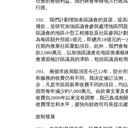
社會的整體利益。我們將會舉辦地方行政高
行政。
192. 我們計劃增加各區議會的資源，提
撥款，並研究加強區議會參與處理地區問題
區議會的地區小型工程撥款及社區參與計劃
為每區額外預留1億元，即總共18億元的
任期內推展社區重點項目。此外，我們會每
款2,080萬元，以加強區議會在地區推廣
會適當檢討區議員的津助，包括區議員租用
193. 兩個市政局取消至今已12年，部
和服務的收費仍有不同。我決定修訂法例，
步，凡是市區與新界收費不同的項目，均以
因而每年減少約7,000萬元。由於康文署
收費自2000年以來沒有調整，我已責成相
收費理念和水平，盡快向財政司司長提出建
政制發展