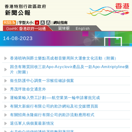
|
字型大小:
|
網站指南
14-08-2023
香港嗩吶與爵士樂點亮成都音樂周與大運會文化活動（附圖）
因含有雜質回收三款Apo-Acyclovir產品及一款Apo-Amitriptyline藥
片（附圖）
衞生防護中心調查一宗猴痘確診個案
秀茂坪致命交通意外
運輸業輸入勞工計劃
──
航空業第一輪申請審批完成
有關大新銀行有限公司的欺詐網站及社交媒體頁面
有關招商永隆銀行有限公司的欺詐流動應用程式
退伍軍人病個案最新情況