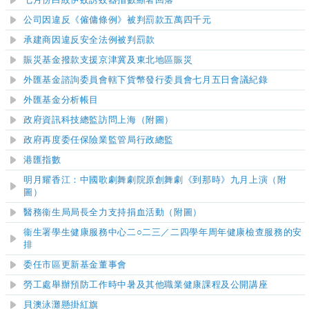
七月份白紋伊蚊誘蚊器指數顯著回落
公司因違反《僱傭條例》被判罰款五萬四千元
承建商因違反安全法例被判罰款
賑災基金撥款支援京津冀及東北地區賑災
外匯基金諮詢委員會
轄下貨幣發行委員會七
月五日會議紀錄
外匯基金分析帳目
政府資訊科技總監訪問上海（附圖）
政府再度委任保險業監管局行政總監
港匯指數
明月耀香江：中國歌劇舞劇院原創舞劇《到那時》九月上演（附
圖）
醫務衞生局局長全力支持捐血活動
（附圖）
衞生署學生健康服務中心二○二三／二四學年周年健康檢查服務的安
排
委任市區更新基金董事會
勞工處舉辦預防工作時中暑及其他職業健康課程及公開講座
貝澳泳灘
懸掛紅旗