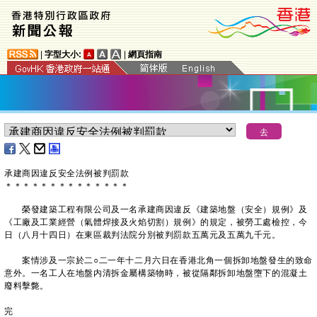
|
字型大小:
|
網頁指南
承建商因違反安全法例被判罰款
＊
＊
＊
＊
＊
＊
＊
＊
＊
＊
＊
＊
＊
＊
​榮發建築工程有限公司及一名承建商因違反《建築地盤（安全）規例》及
《工廠及工業經營（氣體焊接及火焰切割）規例》的規定，被勞工處檢控，今
日（八月十四日）在東區裁判法院分別被判罰款五萬元及五萬九千元。
案情涉及一宗於二○二一年十二月六日在香港北角一個拆卸地盤發生的致命
意外。一名工人在地盤内清拆金屬構築物時，被從隔鄰拆卸地盤墮下的混凝土
廢料擊斃。
完