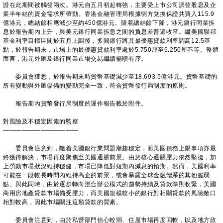
證在此期間被觸發兩次。港元自五月初起轉強，主要受上市公司派發股息及企
業半年結的資金需求所帶動。香港金融管理局根據弱方兌換保證共買入115.9
億港元，總結餘相應減少至約450億港元。隨着總結餘下降，港元銀行同業拆
息於報告期內上升，與美元銀行同業拆息之間的負息差普遍收窄。繼美國聯邦
基金利率目標區間於五月上調後，多間銀行將其最優惠貸款利率調高12.5基
點，於報告期末，市場上的最優惠貸款利率處於5.750厘至6.250厘不等。整體
而言，港元外匯及銀行同業市場交易繼續暢順有序。
委員會獲悉，於報告期末時貨幣基礎減少至18,693.5億港元。貨幣基礎的
所有變動與外匯儲備的變動完全一致，符合貨幣發行局制度的原則。
報告期內貨幣發行局制度的運作報告載於附件。
對風險及不穩定因素的監察
————————————
委員會注意到，隨着美國銀行業問題漸趨穩定，而美國債務上限事項亦最
終獲得解決，市場再度聚焦至美國通脹前景。由於核心通脹壓力依然堅挺，加
上勞動市場狀況維持穩健，市場已降低對短期內減息的預期。然而，美國利率
可能在一段較長時間內維持高企的前景，或會暴露全球金融體系的其他脆弱
點。與此同時，由於逐步轉向混合辦公模式的趨勢持續及貸款準則收緊，美國
商用房地產貸款市場備受壓力，而美國規模較小的銀行對相關貸款的風險敞口
相對較高，因此市場關注這類貸款的質素。
委員會注意到，由於私營部門信心較弱、住屋市場再度回軟，以及地方政