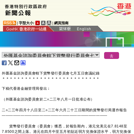
|
字型大小:
|
網頁指南
外匯基金諮詢委員會轄下貨幣發行委員會七月五日會議紀錄
＊
＊
＊
＊
＊
＊
＊
＊
＊
＊
＊
＊
＊
＊
＊
＊
＊
＊
＊
＊
＊
＊
＊
＊
＊
＊
下稿代香港金融管理局發出︰
（外匯基金諮詢委員會於二○二三年八月一日批准公布）
二○二三年四月十八日至二○二三年六月二十三日期間的貨幣發行局運作報告
————————————————————————————
貨幣發行委員會（委員會）獲悉，於報告期內，港元兌美元在7.8148至
7.8500之間上落。港元在四月中至五月初貼近弱方兌換保證水平，弱方兌換保