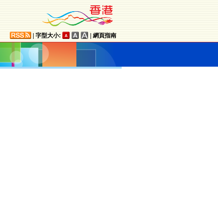
|
字型大小:
|
網頁指南