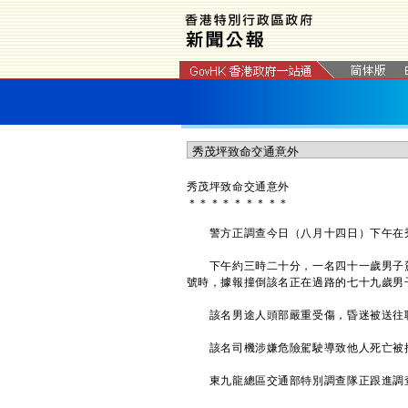
秀茂坪致命交通意外
＊
＊
＊
＊
＊
＊
＊
＊
＊
警方正調查今日（八月十四日）下午在秀
下午約三時二十分，一名四十一歲男子駕駛
號時，據報撞倒該名正在過路的七十九歲男
該名男途人頭部嚴重受傷，昏迷被送
該名司機涉嫌危險駕駛導致他人死亡被
東九龍總區交通部特別調查隊正跟進調