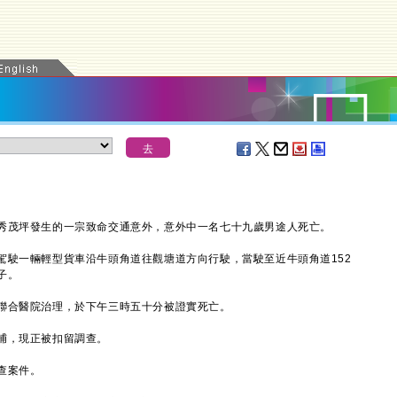
茂坪發生的一宗致命交通意外，意外中一名七十九歲男途人死亡。
一輛輕型貨車沿牛頭角道往觀塘道方向行駛，當駛至近牛頭角道152
子。
往聯合醫院治理，於下午三時五十分被證實死亡。
捕，現正被扣留調查。
查案件。