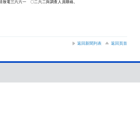
致電三六六一 〇二六二與調查人員聯絡。
返回新聞列表
返回頁首