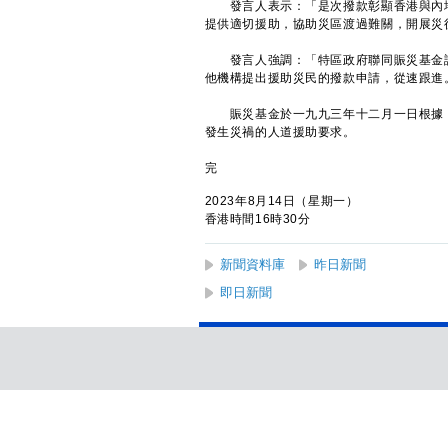
發言人表示：「是次撥款彰顯香港與內地
提供適切援助，協助災區渡過難關，開展災
發言人強調：「特區政府聯同賑災基金諮
他機構提出援助災民的撥款申請，從速跟進
賑災基金於一九九三年十二月一日根據《
發生災禍的人道援助要求。
完
2023年8月14日（星期一）
香港時間16時30分
新聞資料庫
昨日新聞
即日新聞