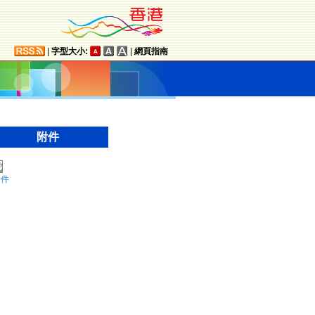
|
字型大小:
|
網頁指南
附件
附件