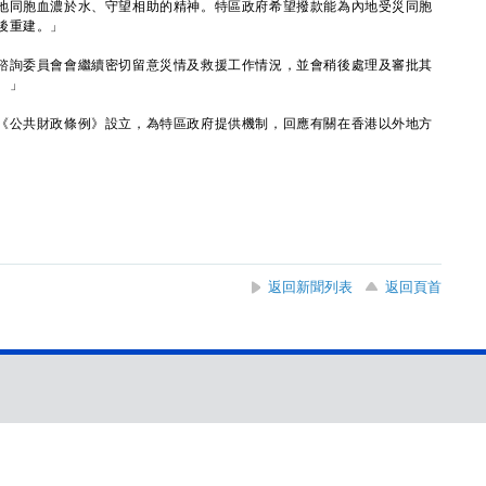
同胞血濃於水、守望相助的精神。特區政府希望撥款能為內地受災同胞
後重建。」
詢委員會會繼續密切留意災情及救援工作情況，並會稍後處理及審批其
。」
公共財政條例》設立，為特區政府提供機制，回應有關在香港以外地方
返回新聞列表
返回頁首