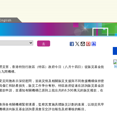
災害，香港特別行政區（特區）政府今日（八月十四日）從賑災基金批
及九間機構。
災同胞表示深切慰問，並就災情及相關賑災支援與不同救援機構保持密
員傷亡和財產損失，賑災工作爭分奪秒。特區政府從速在諮詢賑災基金諮
款申請，並通知有關機構已原則上批出共約6,500萬元的賑災撥款，在
與各有關機構緊密溝通，監察其實施具體賑災計劃的進展，以助災民早
機構須向賑災基金諮詢委員會呈交評估報告及經審核的帳目。