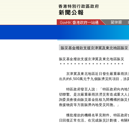
​賑災基金撥款支援京津冀及東北地區賑災
＊
＊
＊
＊
＊
＊
＊
＊
＊
＊
＊
＊
＊
＊
＊
＊
＊
＊
京津冀及東北地區近日發生嚴重暴雨洪澇
出共約6,500萬元予九個賑濟災民項目，涉
特區政府發言人說：「特區政府向內地受
切聯繫。是次嚴重暴雨洪澇災害造成重大人
詢委員會後由賑災基金批核九間機構的賑災撥
救援物資等方面賑濟內地受災同胞。」
獲批撥款的機構名單見附件。特區政府會
日回復正常生活。在完成賑災計劃後，有關