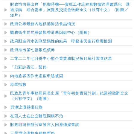
財政司司長出席「把握時機──實現工作流程和數據管理數碼化 透
過採購 迎合需求」展覽及交流會致辭全文（只有中文）（附圖／
短片）
政府公布最新內地供港鮮活食品情況
醫務衞生局局長參觀香港基因組中心（附圖）
政府跟進污水監測呈陽性的結果 呼籲市民進行病毒檢測
政府推出第七批銀色債券
二零二二年七月份中小型企業業務狀況按月統計調查結果
「幻彩詠香江」暫停
內地旅客因作出虛假申述被囚
港匯指數
​民政及青年事務局局長出席「青年初創實習計劃」結業禮致辭全文
（只有中文）
（附圖）
貝澳泳灘
懸掛紅旗
在囚人士在公立醫院因病不治
財政司司長辦公室發言人回應傳媒查詢
三星灣泳灘救生服務暫停