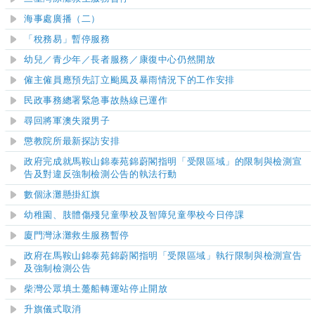
海事處廣播（二）
「稅務易」暫停服務
幼兒／青少年／長者服務／康復中心仍然開放
僱主僱員應預先訂立颱風及暴雨情況下的工作安排
民政事務總署緊急事故熱線已運作
尋回將軍澳失蹤男子
懲教院所最新探訪安排
政府完成就馬鞍山錦泰苑錦蔚閣指明「受限區域」的限制與檢測宣
告及對違反強制檢測公告的執法行動
數個泳灘懸掛紅旗
幼稚園、肢體傷殘兒童學校及智障兒童學校今日停課
廈門灣
泳灘
救生服務暫停
政府在馬鞍山錦泰苑錦蔚閣指明「受限區域」執行限制與檢測宣告
及強制檢測公告
柴灣公眾填土躉船轉運站停止開放
升旗儀式取消