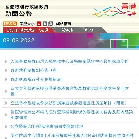
|
字型大小:
|
網站指南
09-08-2022
入境事務處青山灣入境事務中心及馬頭角羈留中心最新探訪安排
政府就強制檢測公告刊憲
政府延續現行社交距離措施
四位青年藝術家獲頒香港賽馬會音樂及舞蹈信託基金獎學金（附
圖）
立法會小組委員會探訪劏房家庭及參觀過渡性房屋項目（附圖）
醫院管理局公布經入院篩查或檢測發現的陽性病人個案及院內感染
組
群個案
公立醫院
2019
冠狀病毒病個案最新情況
衞生防護中心調查1 439宗核酸檢測和2 344宗經核實快速抗原測試