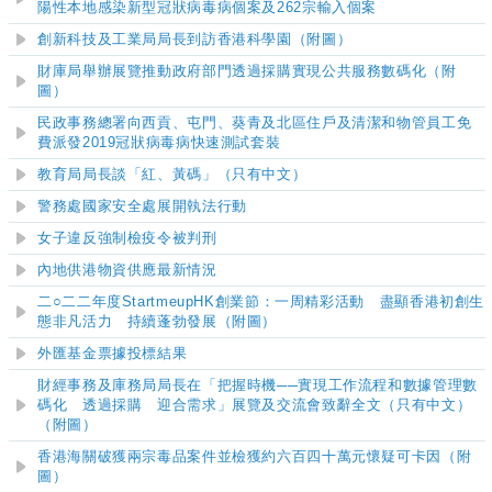
陽性本地感染新型冠狀病毒病個案及262宗輸入個案
創新科技及工業局局長到訪香港科學園（附圖）
財庫局舉辦展覽推動政府部門透過採購實現公共服務數碼化（附
圖）
民政事務總署向西貢、屯門、葵青及北區住戶及清潔和物管員工免
費派發2019冠狀病毒病快速測試套裝
教育局局長談「紅、黃碼」（只有中文）
警務處國家安全處展開執法行動
女
子違反強制檢疫令被判刑
內地供港物資供應最新情況
二○二二年度StartmeupHK創業節：一周精彩活動 盡顯香港初創生
態非凡活力 持續蓬勃發展（附圖）
外匯基金票據投標結果
財經事務及庫務局局長在「把握時機──實現工作流程和數據管理數
碼化 透過採購 迎合需求」展覽及交流會致辭全文（只有中文）
（附圖）
香港海關破獲兩宗毒品案件並檢獲約六百四十萬元懷疑可卡因（附
圖）