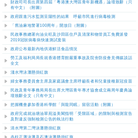
財政司司長出席第四屆「粵港澳大灣區青年新機遇」論壇致辭（只
有中文）（附圖）
政府跟進污水監測呈陽性的結果 呼籲市民進行病毒檢測
「舊油麻地警署100周年」開放日（附圖）
民政事務總署向油尖旺及沙田區住戶及清潔和物管員工免費派發
2019冠狀病毒病快速測試套裝
政府公布最新內地供港鮮活食品情況
勞工及福利局局長就香港體育館嚴重事故及院舍防疫會見傳媒談話
全文
淺水灣泳灘懸掛紅旗
婦女事務委員會主席及家庭議會主席呼籲長者和兒童接種新冠疫苗
民政及青年事務局局長出席大灣區青年專才協會成立兩周年慶典論
壇致辭全文（只有中文）
把握機會參加香港科學館「與龍同眠」留宿活動（附圖）
政府完成就油塘油翠苑溢美閣指明「受限區域」的限制與檢測宣告
及對違反強制檢測公告的執法行動
清水灣第二灣泳灘懸掛紅旗
赤柱正灘泳灘及石澳泳灘
懸掛紅旗