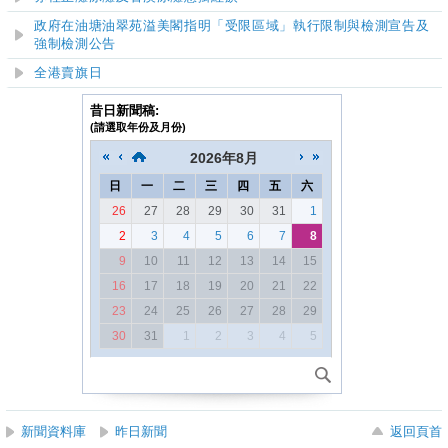
政府在油塘油翠苑溢美閣指明「受限區域」執行限制與檢測宣告及
強制檢測公告
全港賣旗日
昔日新聞稿:
(請選取年份及月份)
2026
年
8月
日
一
二
三
四
五
六
26
27
28
29
30
31
1
2
3
4
5
6
7
8
9
10
11
12
13
14
15
16
17
18
19
20
21
22
23
24
25
26
27
28
29
30
31
1
2
3
4
5
新聞資料庫
昨日新聞
返回頁首