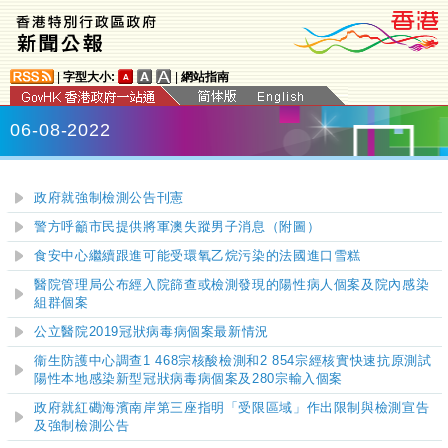
|
字型大小:
|
網站指南
06-08-2022
政府就強制檢測公告刊憲
警方呼籲市民提供將軍澳失蹤男子消息（附圖）
食安中心繼續跟進可能受環氧乙烷污染的法國進口雪糕
醫院管理局公布經入院篩查或檢測發現的陽性病人個案及院內感染
組
群
個案
公立醫院2019冠狀病毒病個案最新情況
衞生防護中心調查1 468宗核酸檢測和2 854宗經核實快速抗原測試
陽性本地感染新型冠狀病毒病個案及280宗輸入個案
政府就紅磡海濱南岸第三座指明「受限區域」作出限制與檢測宣告
及強制檢測公告