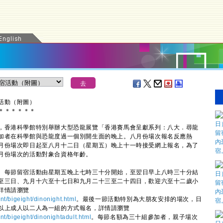
活動（附圖）
＊
＊
＊
＊
＊
＊
香港科學館特別舉辦大型恐龍展覽「香港賽馬會呈獻系列：八大．尋龍
加者在科學館與恐龍度過一個別開生面的晚上。八月份場次報名反應熱
月份場次即日起至八月十二日（星期五）晚上十一時接受網上報名，為了
月份場次的活動對象合資格年齡。
每節留宿活動由星期五晚上七時三十分開始，至翌日早上八時三十分結
至三日、九月十六至十七日和九月二十三至二十四日，歡迎六至十二歲小
詳情請瀏覽
/bigeight/dinonight.html
。最後一節活動特別為大朋友安排的場次，日
以上成人以二人為一組的方式報名，詳情請瀏覽
/bigeight/dinonightadult.html
。每節名額為三十組參加者，親子場次