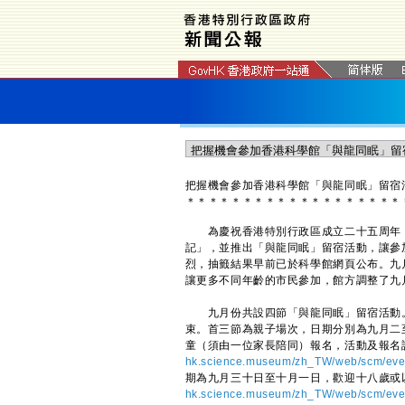
​把握機會參加香港科學館「與龍同眠」留宿
＊
＊
＊
＊
＊
＊
＊
＊
＊
＊
＊
＊
＊
＊
＊
＊
＊
＊
＊
為慶祝香港特別行政區成立二十五周年，
記」，並推出「與龍同眠」留宿活動，讓參
烈，抽籤結果早前已於科學館網頁公布。九
讓更多不同年齡的市民參加，館方調整了九
九月份共設四節「與龍同眠」留宿活動。
束。首三節為親子場次，日期分別為九月二
童（須由一位家長陪同）報名，活動及報名
hk.science.museum/zh_TW/web/scm/event
期為九月三十日至十月一日，歡迎十八歲或
hk.science.museum/zh_TW/web/scm/event