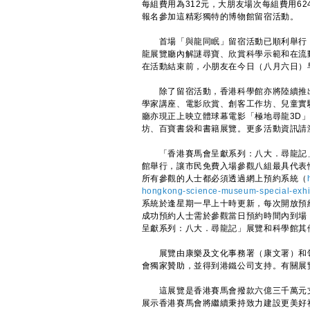
每組費用為312元，大朋友場次每組費用6
報名參加這精彩獨特的博物館留宿活動。
首場「與龍同眠」留宿活動已順利舉行，
龍展覽廳內解謎尋寶、欣賞科學示範和在流
在活動結束前，小朋友在今日（八月六日）
除了留宿活動，香港科學館亦將陸續推出
學家講座、電影欣賞、創客工作坊、兒童實
廳亦現正上映立體球幕電影「極地尋龍3D
坊、百寶書袋和書籍展覽。更多活動資訊請
「香港賽馬會呈獻系列：八大．尋龍記」
館舉行，讓市民免費入場參觀八組最具代表
所有參觀的人士都必須透過網上預約系統（
hongkong-science-museum-special-exhi
系統於逢星期一早上十時更新，每次開放預
成功預約人士需於參觀當日預約時間內到場
呈獻系列：八大．尋龍記」展覽和科學館其
展覽由康樂及文化事務署（康文署）和領
會獨家贊助，並得到港鐵公司支持。有關展
這展覽是香港賽馬會撥款六億三千萬元支
展示香港賽馬會將繼續秉持致力建設更美好