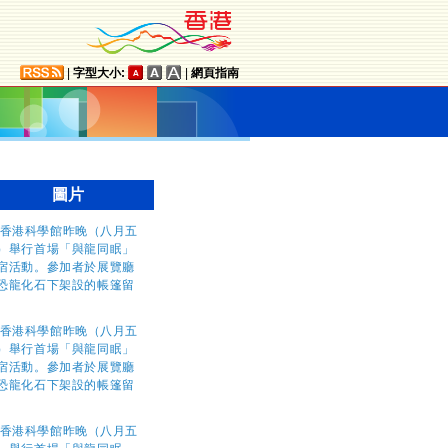
|
字型大小:
|
網頁指南
圖片