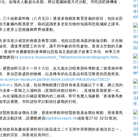
24元。如報名人數超出名額，將以電腦抽籤方式分配。市民請把握機會，
三十組家庭昨晚（八月五日）透過多個饒富教育意義的節目，包括在恐
動天象廳內觀賞星空，藉此認識更多史前生物的知識和恐龍滅絕之謎等。
早上更穿上恐龍服飾齊齊做運動。
多項老少咸宜的推廣及教育活動，包括以恐龍為題的瑜伽活動、古生物
驗班、通達導賞暨工作坊等，讓不同年齡的市民參加。香港太空館的天象
」；香港中央圖書館則會舉辦以恐龍為主題的親子故事工作坊、科學工作
瀏覽網頁
hk.science.museum/zh_TW/web/scm/event/bigeight.html
。
展覽由即日至十一月十六日，在九龍尖沙咀東部科學館道二號香港科學
性、來自恐龍盛世的物種，以及稀有的化石真品和高完整度的恐龍骨架。
hk-science-museum.partner.klook.com/zh-HK/activity/73613-
bition
）預約入場，包括博物館通行證持有者及四歲以下小童。網上預約
約未來一星期之入場時段（星期四休館日除外），其後每星期更新一次。
，向在場職員出示確認電郵內的二維碼，即可免費入場參觀「香港賽馬會
他常設展覽。市民請預早計劃前往參觀的行程。
賢慈善基金聯合主辦，香港科學館和領賢慈善基金聯合籌劃，香港賽馬
覽及活動詳情，請瀏覽網頁
big8dinosaurs.hk
或致電2732 3232查詢。
持政府為慶祝香港特別行政區成立二十五周年而舉辦的多個項目之一，
社會的宗旨，與香港並肩同行。