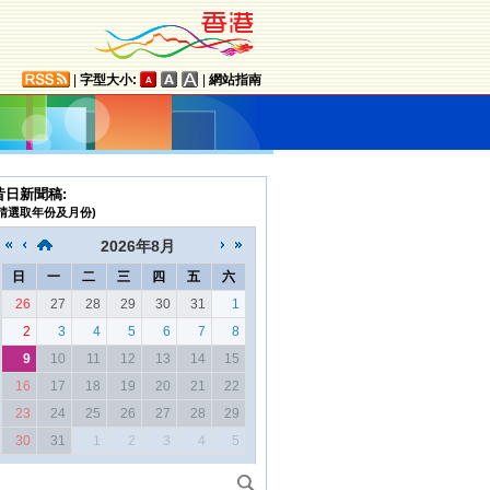
|
字型大小:
|
網站指南
昔日新聞稿:
(請選取年份及月份)
2026
年
8月
日
一
二
三
四
五
六
26
27
28
29
30
31
1
2
3
4
5
6
7
8
9
10
11
12
13
14
15
16
17
18
19
20
21
22
23
24
25
26
27
28
29
30
31
1
2
3
4
5