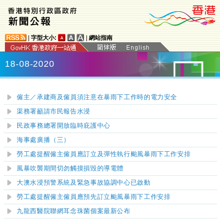
|
字型大小:
|
網站指南
18-08-2020
僱主／承建商及僱員須注意在暴雨下工作時的電力安全
渠務署籲請市民報告水浸
民政事務總署開放臨時庇護中心
海事處廣播（三）
勞工處提醒僱主僱員應訂立及彈性執行颱風暴雨下工作安排
風暴吹襲期間切勿觸摸損毀的導電體
大澳水浸預警系統及緊急事故協調中心已啟動
勞工處提醒僱主僱員應預先訂立颱風暴雨下工作安排
九龍西醫院聯網
耳念珠菌個案最新公布