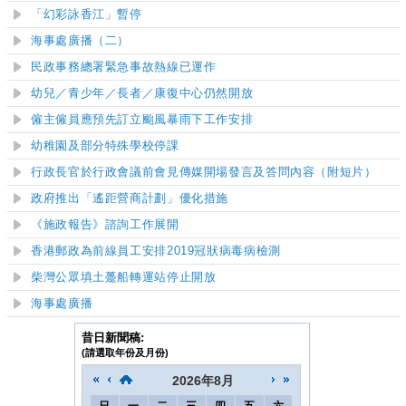
「幻彩詠香江」暫停
海事處廣播（二）
民政事務總署緊急事故熱線已運作
幼兒／青少年／長者／康復中心仍然開放
僱主僱員應預先訂立颱風暴雨下工作安排
幼稚園及部分特殊學校停課
行政長官於行政會議前會見傳媒開場發言及答問內容（附短片）
政府推出「遙距營商計劃」優化措施
《施政報告》諮詢工作展開
香港郵政為前線員工安排2019冠狀病毒病檢測
柴灣公眾填土躉船轉運站停止開放
海事處廣播
昔日新聞稿:
(請選取年份及月份)
2026
年
8月