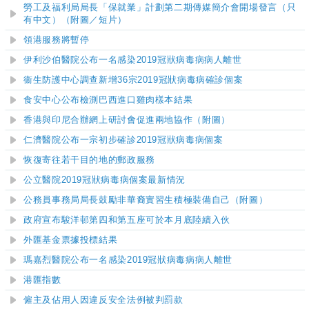
勞工及福利局局長「保就業」計劃第二期傳媒簡介會開場發言（只
有中文）（附圖／短片）
領港服務將暫停
伊利沙伯醫院
公布一名感染2019冠狀病毒病病人離世
衞生防護中心調查新增36宗2019冠狀病毒病確診個案
食安中心公布檢測巴西進口雞肉樣本結果
香港與印尼合辦網上研討會促進兩地協作（附圖）
仁濟醫院公布一宗初步確診2019冠狀病毒病個案
恢復寄往若干目的地的郵政服務
公立醫院2019冠狀病毒病個案最新情況
公務員事務局局長鼓勵非華裔實習生積極裝備自己（附圖）
政府宣布駿洋邨第四和第五座可於本月底陸續入伙
外匯基金票據投標結果
瑪嘉烈醫院公布一名感染2019冠狀病毒病病人離世
港匯指數
僱主及佔用人因違反安全法例被判罰款