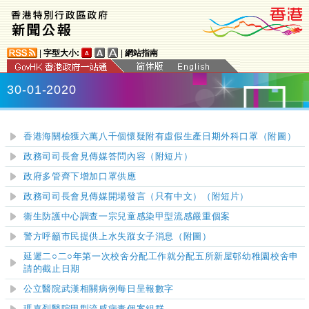
|
字型大小:
|
網站指南
30-01-2020
香港海關檢獲六萬八千個懷疑附有虛假生產日期外科口罩（附圖）
政務司司長會見傳媒答問內容（附短片）
政府多管齊下增加口罩供應
政務司司長會見傳媒開場發言（只有中文）（附短片）
衞生防護中心調查一宗兒童感染甲型流感嚴重個案
警方呼籲市民提供上水失蹤女子消息（附圖）
延遲二○二○年第一次校舍分配工作就分配五所新屋邨幼稚園校舍申
請的截止日期
公立醫院武漢相關病例每日呈報數字