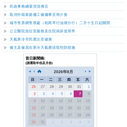
民政事務總署澄清傳言
取消外籍家庭傭工僱傭事宜簡介會
城市售票網售票處（柏斯琴行油塘分行）二月十
五
日起關閉
公立醫院急症
室
服務及住院病床使用率
天氣寒冷市民應注意健康
僱主及僱員在寒冷天氣應採取預防措施
昔日新聞稿:
(請選取年份及月份)
2026
年
8月
日
一
二
三
四
五
六
26
27
28
29
30
31
1
2
3
4
5
6
7
8
9
10
11
12
13
14
15
16
17
18
19
20
21
22
23
24
25
26
27
28
29
30
31
1
2
3
4
5