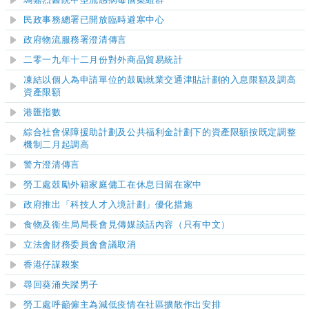
瑪嘉烈醫院甲型流感病毒個案組群
民政事務總署已開放臨時避寒中心
政府物流服務署澄清傳言
二零一九年十二月份對外商品貿易統計
凍結以個人為申請單位的鼓勵就業交通津貼計劃的入息限額及調高
資產限額
港匯指數
綜合社會保障援助計劃及公共福利金計劃下的資產限額按既定調整
機制二月起調高
警方澄清傳言
勞工處鼓勵外籍家庭傭工在休息日留在家中
政府推出「科技人才入境計劃」優化措施
食物及衞生局局長會見傳媒談話內容（只有中文）
立法會財務委員會會議
取消
香港仔謀殺案
尋回葵涌失蹤男子
勞工處呼籲僱主為減低疫情在社區擴散作出安排