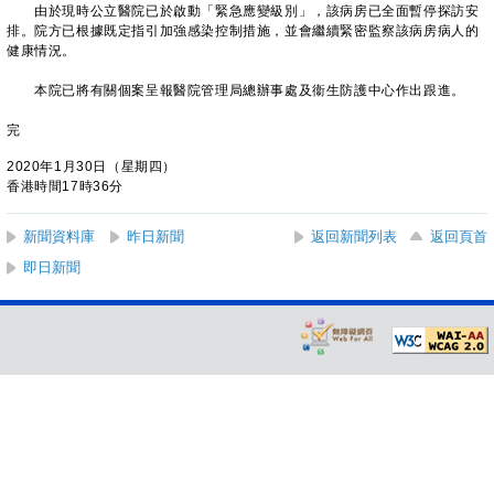
由於現時公立醫院已於啟動「緊急應變級別」，該病房已全面暫停探訪安
排。院方已根據既定指引加強感染控制措施，並會繼續緊密監察該病房病人的
健康情況。
本院已將有關個案呈報醫院管理局總辦事處及衞生防護中心作出跟進。
完
2020年1月30日（星期四）
香港時間17時36分
新聞資料庫
昨日新聞
返回新聞列表
返回頁首
即日新聞