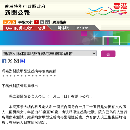
|
字型大小:
|
網頁指南
瑪嘉烈醫院甲型流感病毒個案組群
＊
＊
＊
＊
＊
＊
＊
＊
＊
＊
＊
＊
＊
＊
＊
下稿代醫院管理局發出：
瑪嘉烈醫院發言人今日（一月三十日）有以下公布：
本院荔景大樓內科及老人科一個混合病房自一月二十五日起先後有六名病
人（兩男四女，年齡由33歲至90歲）出現呼吸道感染徵狀。院方已為病人進行
所需病毒測試，結果均對甲型流感病毒呈陽性反應。六名病人現正接受隔離治
療，有關病人目前情況穩定。