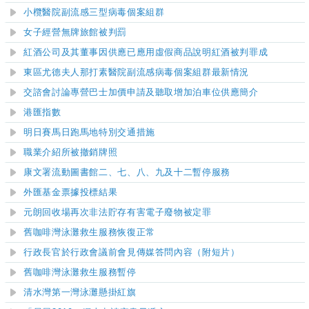
小欖醫院副流感三型病毒個案組群
女子經營無牌旅館被判罰
紅酒公司及其董事因供應已應用虛假商品說明紅酒被判罪成
東區尤德夫人那打素醫院副流感病毒個案組群最新情況
交諮會討論專營巴士加價申請及聽取增加泊車位供應簡介
港匯指數
明日賽馬日跑馬地特別交通措施
職業介紹所被撤銷牌照
康文署流動圖書館
二、七、八、
九
及十二
暫停服務
外匯基金票據投標結果
元朗回收場再次非法貯存有害電子廢物被定罪
舊咖啡灣泳灘
救生服務恢復正常
行政長官於行政會議前會見傳媒答問內容（附短片）
舊咖啡灣泳灘
救生服務暫停
清水灣第一灣泳灘
懸掛紅旗