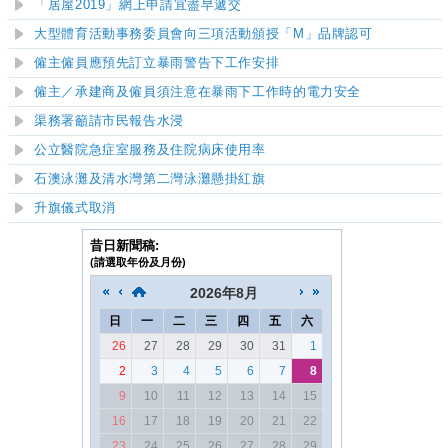
「居屋
2019
」網上申請宜盡早遞交
大型體育活動事務委員會向三項活動頒授「M
」品牌認可
僱主僱員應預先訂立暴雨警告下工作安排
僱主／承建商及僱員須注意在暴雨下工作時的電力安全
渠務署籲請市民報告水浸
公立醫院急症室服務及住院病床使用率
石澳泳灘及清水灣第二灣泳灘
懸掛紅旗
升旗儀式取消
昔日新聞稿:
(請選取年份及月份)
2026
年
8月
日
一
二
三
四
五
六
26
27
28
29
30
31
1
2
3
4
5
6
7
8
9
10
11
12
13
14
15
16
17
18
19
20
21
22
23
24
25
26
27
28
29