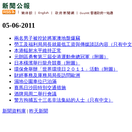
05-06-2011
兩名男子被控於將軍澳地盤爆竊
勞工及福利局局長就最低工資與傳媒談話內容（只有中文
本港輻射水平維持正常
元朗區勇奪第三屆全港運動會總冠軍（附圖）
日本橫濱舉行龍舟競賽（附圖）
環保會舉辦「世界環境日２０１１」活動（附圖）
財經事務及庫務局局長訪問歐洲
濕地公園車位已泊滿
賽馬日沙田特別交通措施
酒牌局周二舉行會議
警方拘捕五十三名非法集結的人士（只有中文）
新聞資料庫
|
昨天新聞