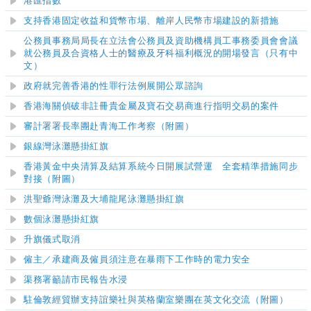
港匯指數
支持香港固定收益和貨幣市場、離岸人民幣市場建設的新措施
公務員事務局局長在立法會公務員及資助機構員工事務委員會會議
就公務員及合資格人士的醫療及牙科福利概況的開場發言（只有中
文）
政府就完善香港的性罪行法例展開公眾諮詢
香港海關偵破非註冊貴金屬及寶石交易商進行指明交易的案件
審計署署長率團赴青海工作考察（附圖）
銀線灣泳灘懸掛紅旗
香港黃金中央清算及結算系統今日開展試營運 全套精準措施同步
對接（附圖）
洪聖爺灣泳灘及大埔龍尾泳灘懸掛紅旗
數個泳灘懸掛紅旗
升旗儀式取消
僱主／承建商及僱員須注意在暴雨下工作時的電力安全
渠務署籲請市民報告水浸
駐倫敦經貿辦支持誼樂社與英格蘭室樂團在英文化交流（附圖）