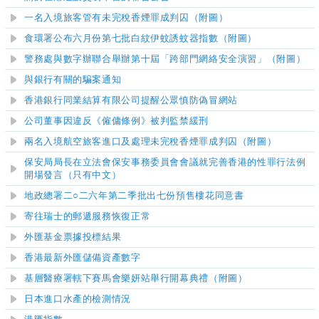
一名入境旅客管有未完稅香煙罪成判囚（附圖）
食環署公布六月份第七批白紋伊蚊誘蚊器指數（附圖）
警務處與數字辦聯合舉辦第十屆「跨部門網絡安全演習」（附圖）
與銀行有關的騙案通知
香港銀行同業結算有限公司提醒公眾慎防偽冒網站
公司董事因違反《僱傭條例》被判監禁緩刑
兩名入境航空旅客進口及處理未完稅香煙罪成判囚（附圖）
保安局局長在立法會保安事務委員會會議就完善香港的性罪行法例
開場發言（只有中文）
地政總署二○二六年第二季批出七份預售樓花同意書
寄往瑞士的郵遞服務恢復正常
外匯基金票據投標結果
香港最新外匯儲備資產數字
基層醫療署轄下賽馬會樂妍站舉行開幕典禮（附圖）
日本進口水產的檢測情況