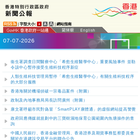
|
字型大小:
|
網站指南
07-07-2026
衞生署調查日間醫療中心「希愈生殖醫學中心」重要風險事件 並勒
令該中心暫停接受生殖科技程序新症
人類生殖科技管理局暫停「希愈生殖醫學中心」有關生殖科技程序
的大部分服務
香港海關於機場偵破一宗毒品案件（附圖）
政制及內地事務局局長訪問廣州（附圖）
康文署呼籲市民對偽冒「SmartPLAY康體通」的虛假網站提高警覺
政府回應傳媒就規劃中的三寶樹濕地保育公園範圍內魚塘操作的查
詢
中國人民銀行、香港金融管理局、香港證券及期貨事務監察委員會
關於在港建設交易平台的聯合公告