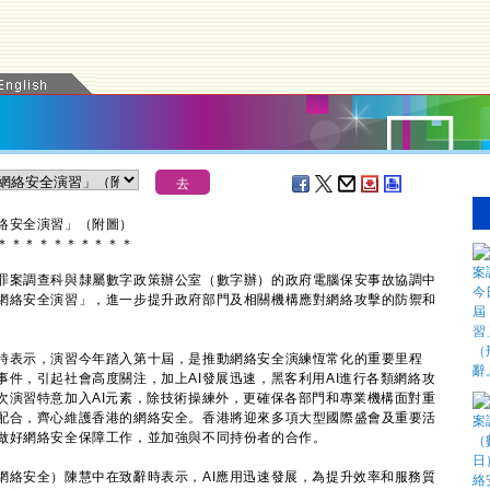
絡安全演習」（附圖）
＊
＊
＊
＊
＊
＊
＊
＊
＊
＊
案調查科與隸屬數字政策辦公室（數字辦）的政府電腦保安事故協調中
網絡安全演習」，進一步提升政府部門及相關機構應對網絡攻擊的防禦和
。
表示，演習今年踏入第十屆，是推動網絡安全演練恆常化的重要里程
件，引起社會高度關注，加上AI發展迅速，黑客利用AI進行各類網絡攻
次演習特意加入AI元素，除技術操練外，更確保各部門和專業機構面對重
配合，齊心維護香港的網絡安全。香港將迎來多項大型國際盛會及重要活
做好網絡安全保障工作，並加強與不同持份者的合作。
絡安全）陳慧中在致辭時表示，AI應用迅速發展，為提升效率和服務質