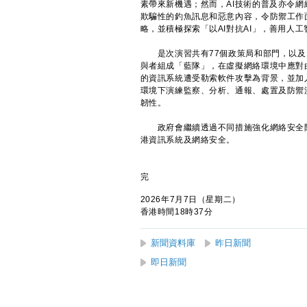
素帶來新機遇；然而，AI技術的普及亦令網
欺騙性的釣魚訊息和惡意內容，令防禦工作
略，並積極探索「以AI對抗AI」，善用人
是次演習共有77個政策局和部門，以及1
與者組成「藍隊」，在虛擬網絡環境中應對
的資訊系統遭受勒索軟件攻擊為背景，並加
環境下演練監察、分析、通報、處置及防禦
韌性。
政府會繼續透過不同措施強化網絡安全防
港資訊系統及網絡安全。
完
2026年7月7日（星期二）
香港時間18時37分
新聞資料庫
昨日新聞
即日新聞