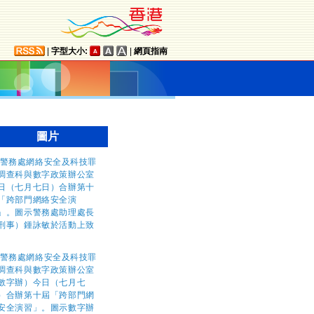
|
字型大小:
|
網頁指南
圖片