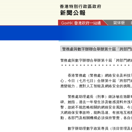
警務處與數字辦聯合舉辦第十屆「跨部門網
＊
＊
＊
＊
＊
＊
＊
＊
＊
＊
＊
＊
＊
＊
＊
＊
＊
＊
＊
香港警務處（警務處）網絡安全及科技罪
心，今日（七月七日）合辦第十屆「跨部門
應變能力，應對人工智能及網絡安全的挑戰
警務處助理處長（刑事）鍾詠敏在致辭時
碑。她指，過去一年發生涉及敏感資料外洩事
擊，故絕不能忽略相關的網絡安全風險。今
大網絡保安事故時，能夠迅速、有效地互相
動，各部門及相關機構必須保持警覺，各自
數字辦助理數字政策專員（項目管理及網