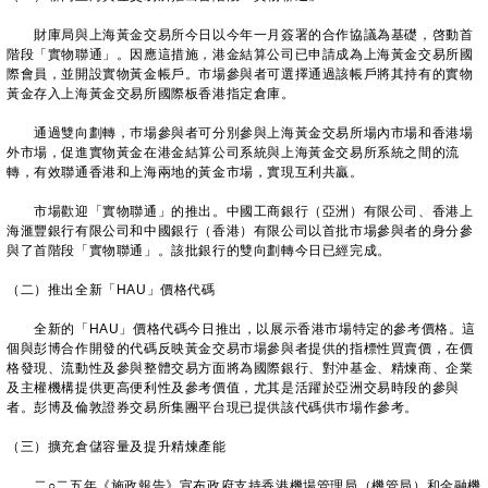
財庫局與上海黃金交易所今日以今年一月簽署的合作協議為基礎，啓動首
階段「實物聯通」。因應這措施，港金結算公司已申請成為上海黃金交易所國
際會員，並開設實物黃金帳戶。市場參與者可選擇通過該帳戶將其持有的實物
黃金存入上海黃金交易所國際板香港指定倉庫。
通過雙向劃轉，巿場參與者可分別參與上海黃金交易所場內市場和香港場
外市場，促進實物黃金在港金結算公司系統與上海黃金交易所系統之間的流
轉，有效聯通香港和上海兩地的黃金市場，實現互利共贏。
市場歡迎「實物聯通」的推出。中國工商銀行（亞洲）有限公司、香港上
海滙豐銀行有限公司和中國銀行（香港）有限公司以首批市場參與者的身分參
與了首階段「實物聯通」。該批銀行的雙向劃轉今日已經完成。
（二）推出全新「HAU」價格代碼
全新的「HAU」價格代碼今日推出，以展示香港市場特定的參考價格。這
個與彭博合作開發的代碼反映黃金交易市場參與者提供的指標性買賣價，在價
格發現、流動性及參與整體交易方面將為國際銀行、對沖基金、精煉商、企業
及主權機構提供更高便利性及參考價值，尤其是活躍於亞洲交易時段的參與
者。彭博及倫敦證券交易所集團平台現已提供該代碼供巿場作參考。
（三）擴充倉儲容量及提升精煉產能
二○二五年《施政報告》宣布政府支持香港機場管理局（機管局）和金融機