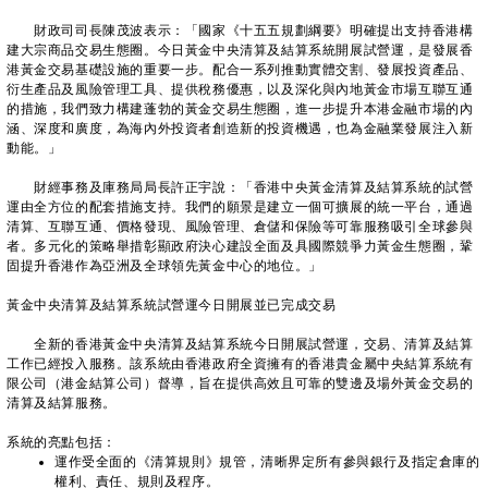
財政司司長陳茂波表示：「國家《十五五規劃綱要》明確提出支持香港構
建大宗商品交易生態圈。今日黃金中央清算及結算系統開展試營運，是發展香
港黃金交易基礎設施的重要一步。配合一系列推動實體交割、發展投資產品、
衍生產品及風險管理工具、提供稅務優惠，以及深化與內地黃金市場互聯互通
的措施，我們致力構建蓬勃的黃金交易生態圈，進一步提升本港金融市場的內
涵、深度和廣度，為海內外投資者創造新的投資機遇，也為金融業發展注入新
動能。」
財經事務及庫務局局長許正宇說：「香港中央黃金清算及結算系統的試營
運由全方位的配套措施支持。我們的願景是建立一個可擴展的統一平台，通過
清算、互聯互通、價格發現、風險管理、倉儲和保險等可靠服務吸引全球參與
者。多元化的策略舉措彰顯政府決心建設全面及具國際競爭力黃金生態圈，鞏
固提升香港作為亞洲及全球領先黃金中心的地位。」
黃金中央清算及結算系統試營運今日開展並已完成交易
全新的香港黃金中央清算及結算系統今日開展試營運，交易、清算及結算
工作已經投入服務。該系統由香港政府全資擁有的香港貴金屬中央結算系統有
限公司（港金結算公司）督導，旨在提供高效且可靠的雙邊及場外黃金交易的
清算及結算服務。
系統的亮點包括：
運作受全面的《清算規則》規管，清晰界定所有參與銀行及指定倉庫的
權利、責任、規則及程序。