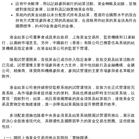
設有中央帳簿，用以記錄參與銀行的結算活動、黃金轉帳及結餘，並無
縫對接指定倉庫，以便利及記錄實物黃金存取。
系統內的黃金結餘以未分配形式持有及結算，透過符合國際水平的混合
持有方式實現參與者之間的高效結算。合資格用作結算的黃金須為符合
國際標準，約400金衡盎司的金條。
港金結算公司董事會成員來自政府、上海黃金交易所、監管機構和11家銀
行，以廣納巿場意見。另外，中國銀行（香港）有限公司已獲委任為系統的結
算機構及指定倉庫，在港金結算公司的監督下營運。
隨着試營運開展，首批黃金已成功存入指定倉庫，首批交易及結算活動亦
已完成。試營運獲主要市場參與者大力支持，當中包括銀行及金融機構、金礦
公司、精煉商、珠寶商和機構參與者。參與試營運的主要市場參與者名單載於
附件。
港金結算公司會持續密切監察系統的試營運情況，並致力在正式營運前完
善系統，為巿場參與者提供最大的便利。系統也將連結即時支付結算系統，以
實現「貨銀對付」結算，依託香港國際級的資金清算及結算能力，達致黃金交
易及實物交收無縫連接，進一步降低結算風險並提升整體運作效率。
多項配套措施也隨着中央黃金清算及結算系統開展試營運而推出，展示政
府決心全面推進現代化、具聯通性及國際競爭力的黃金交易生態圈。這些措施
包括：
（一）聯同上海黃金交易所推出首階段「實物聯通」