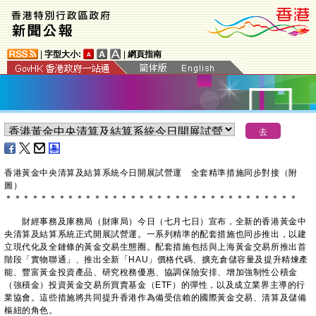
|
字型大小:
|
網頁指南
香港黃金中央清算及結算系統今日開展試營運 全套精準措施同步對接（附
圖）
＊
＊
＊
＊
＊
＊
＊
＊
＊
＊
＊
＊
＊
＊
＊
＊
＊
＊
＊
＊
＊
＊
＊
＊
＊
＊
＊
＊
＊
＊
＊
＊
＊
財經事務及庫務局（財庫局）今日（七月七日）宣布，全新的香港黃金中
央清算及結算系統正式開展試營運。一系列精準的配套措施也同步推出，以建
立現代化及全鏈條的黃金交易生態圈。配套措施包括與上海黃金交易所推出首
階段「實物聯通」、推出全新「HAU」價格代碼、擴充倉儲容量及提升精煉產
能、豐富黃金投資產品、研究稅務優惠、協調保險安排、增加強制性公積金
（強積金）投資黃金交易所買賣基金（ETF）的彈性，以及成立業界主導的行
業協會。這些措施將共同提升香港作為備受信賴的國際黃金交易、清算及儲備
樞紐的角色。