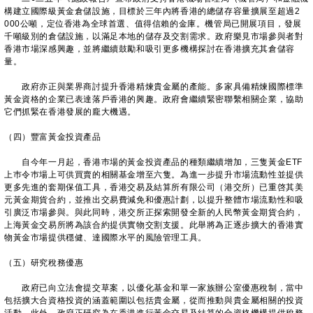
構建立國際級黃金倉儲設施，目標於三年內將香港的總儲存容量擴展至超過2
000公噸，定位香港為全球首選、值得信賴的金庫。機管局已開展項目，發展
千噸級別的倉儲設施，以滿足本地的儲存及交割需求。政府樂見市場參與者對
香港市場深感興趣，並將繼續鼓勵和吸引更多機構探討在香港擴充其倉儲容
量。
政府亦正與業界商討提升香港精煉貴金屬的產能。多家具備精煉國際標準
黃金資格的企業已表達落戶香港的興趣。政府會繼續緊密聯繫相關企業，協助
它們抓緊在香港發展的龐大機遇。
（四）豐富黃金投資產品
自今年一月起，香港巿場的黃金投資產品的種類繼續增加，三隻黃金ETF
上巿令巿場上可供買賣的相關基金增至六隻。為進一步提升市場流動性並提供
更多先進的套期保值工具，香港交易及結算所有限公司（港交所）已重啓其美
元黃金期貨合約，並推出交易費減免和優惠計劃，以提升整體市場流動性和吸
引廣泛市場參與。與此同時，港交所正探索開發全新的人民幣黃金期貨合約，
上海黃金交易所將為該合約提供實物交割支援。此舉將為正逐步擴大的香港實
物黃金市場提供穩健、達國際水平的風險管理工具。
（五）研究稅務優惠
政府已向立法會提交草案，以優化基金和單一家族辦公室優惠稅制，當中
包括擴大合資格投資的涵蓋範圍以包括貴金屬，從而推動與貴金屬相關的投資