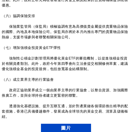
活動。此外，政府正研究為在香港進行黃金交易及結算的合資格機構提供稅務
優惠。
（六）協調保險安排
保險業監管局（保監局）積極協調有意為高價值貴金屬提供貴重物品保險
的國際、內地及本地保險公司。保監局亦將於本月內推出專門的貴重物品保險
熱線，支援市場參與者聯繫相關保險公司。
（七）增加強積金投資黃金ETF彈性
強制性公積金計劃管理局將優化黃金ETF的審批機制，以促進強積金投資
於有關資產類別。此外，政府今年第四季會向立法會提交相關修例草案，建議
優化強積金基金的投資規例，包括放寬基金結構限制。
（八）成立業界主導的行業協會
政府正協助業界成立一個由業界主導的行業協會，以整合資源、加強國際
推廣工作，並與全球持份者建立更緊密的聯繫。
透過強化基礎設施、提升互聯互通，並針對產業鏈各個環節推出精準的配
套措施，香港已具備優越條件，發展成為全球領先的黃金交易、清算及儲備樞
紐。
圖片