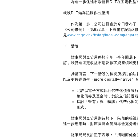
為進一步促進市場發揮DLT在固定收益
就以DLT備存記錄作出釐清
作為第一步，公司註冊處於今日發布了一
《公司條例》（第622章）下與備存記錄相
見
www.cr.gov.hk/tc/faq/local-company/re
下一階段
財庫局與金管局將於今年下半年開展下一
訂，以促進固定收益市場及數字資產領域更廣
具體而言，下一階段的檢視所探討的法律
以及更數碼原生（more digitally-na
允許以電子方式執行代幣化債券發
幣化債券及基金時，於設立信託過
探討「管有」與「轉讓」代幣化固
形式。
財庫局與金管局期待於下一階段的檢視繼
進一步應用時，財庫局與金管局亦會充分考
財庫局局長許正宇表示：「清晰而健全的