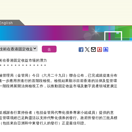
術在香港固定收益市場的潛力
＊
＊
＊
＊
＊
＊
＊
＊
＊
＊
＊
＊
＊
管理局（金管局）今日（六月二十九日）聯合公布，已完成就促進分布
場進一步應用所進行的首階段檢視。檢視結果顯示目前香港的法律及監管環
一階段將展開法例檢視工作，以推動固定收益市場及數字資產領域更廣泛
感謝各行業持份者（包括金管局代幣化債券專家小組成員）提供的意
監管環境經已足夠靈活以支持代幣化債券的發行。政府所發行的三批具標
（包括來自亞洲和中東發行人的發行）正是最佳印證。