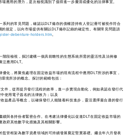
市場應用的潛力，是次檢視識別了值得進一步釐清或優化的法律事宜。
系列的常見問題，確認以DLT備存的債權證持有人登記冊可被視作符合
關的規定，以向市場提供有關以DLT備存記錄的確定性。有關常見問題請
gister-debenture-holders.htm
。
階段檢視，探討建構一個具前瞻性的生態系統所需的靈活性及法例修
泛應用DLT。
優化，將聚焦處理在固定收益市場的現有流程中應用DLT所涉的事宜，
tive）的環境所涉的概念。探討的範疇包括：
行文件，從而提升發行流程的效率，進一步實現自動化，例如承認在發行代
程中使用電子簽名的法律效力；以及
定收益產品等概念，以確保發行人能隨着科技進步，靈活選擇最合適的發行
續與各持份者緊密合作。在考慮法律優化以促進DLT在固定收益市場的
慮政府其他數字化措施及其相關影響。
監管框架為數字資產領域的可持續發展奠定堅實基礎。繼去年六月發表