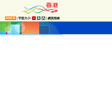
|
字型大小:
|
網頁指南