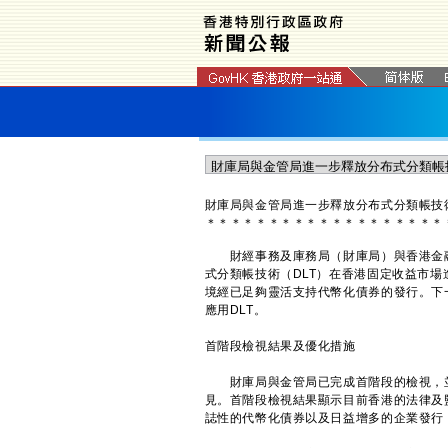
財庫局與金管局進一步釋放分布式分類帳技
＊
＊
＊
＊
＊
＊
＊
＊
＊
＊
＊
＊
＊
＊
＊
＊
＊
＊
＊
財經事務及庫務局（財庫局）與香港金融
式分類帳技術（DLT）在香港固定收益市
境經已足夠靈活支持代幣化債券的發行。下
應用DLT。
首階段檢視結果及優化措施
財庫局與金管局已完成首階段的檢視，並
見。首階段檢視結果顯示目前香港的法律及
誌性的代幣化債券以及日益增多的企業發行