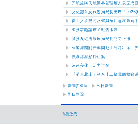
民航處與民航業界管理層人員完成
文化體育及旅遊局局長出席「202
僱主／承建商及僱員須注意在暴雨
渠務署籲請市民報告水浸
商務及經濟發展局局長訪問上海
香港海關關長率團赴比利時出席世
貝澳
泳灘懸掛紅旗
河岸美化 活力迸發
「港車北上」第八十二輪電腦抽籤
新聞資料庫
昨日新聞
即日新聞
私隱政策