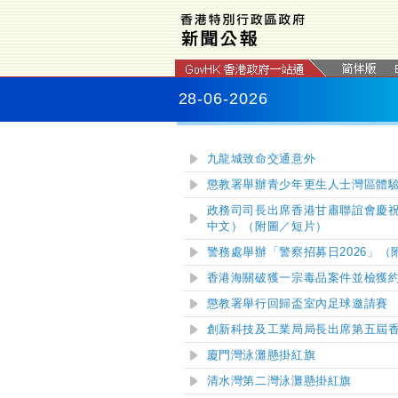
28-06-2026
九龍城致命交通意外
懲教署舉辦青少年更生人士灣區體
政務司司長出席香港甘肅聯誼會慶祝
中文）（附圖／短片）
警務處舉辦「警察招募日2026」（
香港海關破獲一宗毒品案件並檢獲
懲教署舉行回歸盃室內足球邀請賽 
​創新科技及工業局局長出席第五屆
廈門灣
泳灘懸掛紅旗
清水灣第二灣
泳灘懸掛紅旗