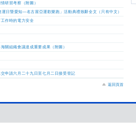
國情研習考察（附圖）
6奧運日暨愛知—名古屋亞運歡樂跑」活動典禮致辭全文（只有中文）
下工作時的電力安全
界海關組織會議達成重要成果（附圖）
遞交申請六月二十九日至七月二日接受登記
返回頁首