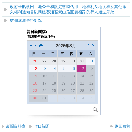
政府張貼收回土地公告和設定暫時佔用土地權利及地役權及其他永
久權利通知書以興建葵涌荔景山路至麗祖路的行人通道系統
數個泳灘懸掛紅旗
昔日新聞稿:
(請選取年份及月份)
2026
年
8月
日
一
二
三
四
五
六
26
27
28
29
30
31
1
2
3
4
5
6
7
8
9
10
11
12
13
14
15
16
17
18
19
20
21
22
23
24
25
26
27
28
29
30
31
1
2
3
4
5
新聞資料庫
昨日新聞
返回頁首