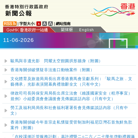
|
字型大小:
|
網站指南
11-06-2026
駿馬與非遺光影 閃耀太空館圓拱形牆身（附圖）
香港海關偵破懷疑非法進口動物案件（附圖）
文化體育及旅遊局局長出席香港賽馬會呈獻系列︰「駿馬之旅．文
藝傳承」光影表演開幕典禮致辭全文（只有中文）
律政司司長與保安局局長出席立法會《維護國家安全（程序事宜）
規例》小組委員會會議後會見傳媒談話內容（只有中文）
勞工及福利局局長和社會福利署署長會見傳媒談話內容（只有中
文）
香港海關偵破今年首宗走私懷疑受管制加利福尼亞灣石首魚鮮魚肚
案件（附圖）
「在校課後託管服務計劃」嘉許禮暨二○二六／二七學年啓動禮圓滿