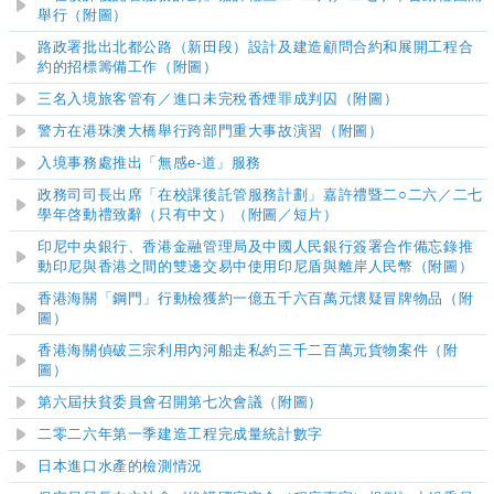
舉行（附圖）
路政署批出北都公路（新田段）設計及建造顧問合約和展開工程合
約的招標籌備工作（附圖）
​三名入境旅客管有
／
進口未完稅香煙罪成判囚（附圖）
警方在港珠澳大橋舉行跨部門重大事故演習（附圖）
入境事務處推出「無感e-道」服務
​政務司司長出席「在校課後託管服務計劃」嘉許禮暨二○二六／二七
學年啓動禮致辭（只有中文）
（附圖／短片）
印尼中央銀行、香港金融管理局及中國人民銀行簽署合作備忘錄推
動印尼與香港之間的雙邊交易中使用印尼盾與離岸人民幣（附圖）
香港海關「鋼門」行動檢獲約一億五千六百萬元懷疑冒牌物品（附
圖）
香港海關偵破三宗利用內河船走私約三千二百萬元貨物案件（附
圖）
第六屆扶貧委員會召開第七次會議（附圖）
二零二六年第一季建造工程完成量統計數字
日本進口水產的檢測情況