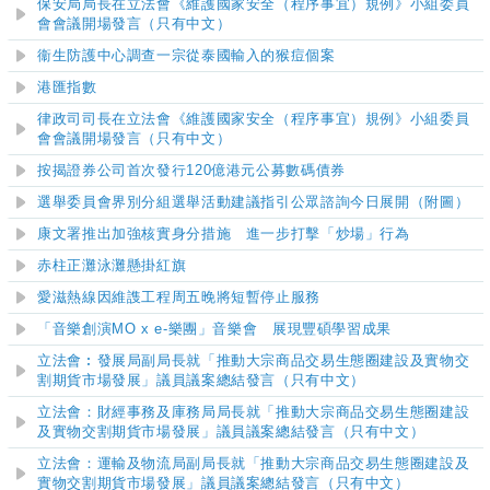
保安局局長在立法會《維護國家安全（程序事宜）規例》小組委員
會會議開場發言（只有中文）
衞生防護中心調查一宗從泰國輸入的猴痘個案
港匯指數
律政司司長在立法會《維護國家安全（程序事宜）規例》小組委員
會會議開場發言（只有中文）
按揭證券公司首次發行120億港元公募數碼債券
選舉委員會界別分組選舉活動建議指引公眾諮詢今日展開（附圖）
康文署推出加強核實身分措施 進一步打擊「炒場」行為
赤柱正灘泳灘懸掛紅旗
愛滋熱線因維謢工程周五晚將短暫停止服務
「音樂創演MO x e-樂團」音樂會 展現豐碩學習成果
立法會︰發展局副局長就「推動大宗商品交易生態圈建設及實物交
割期貨市場發展」議員議案總結發言（只有中文）
立法會：財經事務及庫務局局長就「推動大宗商品交易生態圈建設
及實物交割期貨市場發展」議員議案總結發言（只有中文）
立法會：運輸及物流局副局長就「推動大宗商品交易生態圈建設及
實物交割期貨市場發展」議員議案總結發言（只有中文）