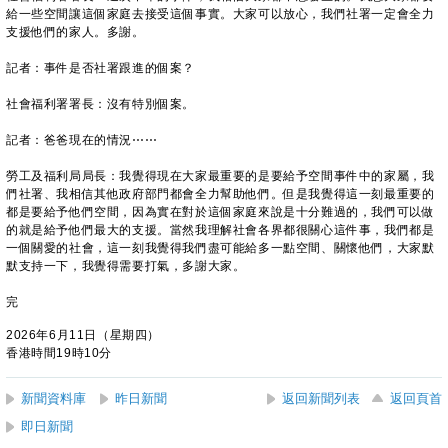
給一些空間讓這個家庭去接受這個事實。大家可以放心，我們社署一定會全力
支援他們的家人。多謝。
記者：事件是否社署跟進的個案？
社會福利署署長：沒有特別個案。
記者：爸爸現在的情況⋯⋯
勞工及福利局局長：我覺得現在大家最重要的是要給予空間事件中的家屬，我
們社署、我相信其他政府部門都會全力幫助他們。但是我覺得這一刻最重要的
都是要給予他們空間，因為實在對於這個家庭來說是十分難過的，我們可以做
的就是給予他們最大的支援。當然我理解社會各界都很關心這件事，我們都是
一個關愛的社會，這一刻我覺得我們盡可能給多一點空間、關懷他們，大家默
默支持一下，我覺得需要打氣，多謝大家。
完
2026年6月11日（星期四）
香港時間19時10分
新聞資料庫
昨日新聞
返回新聞列表
返回頁首
即日新聞