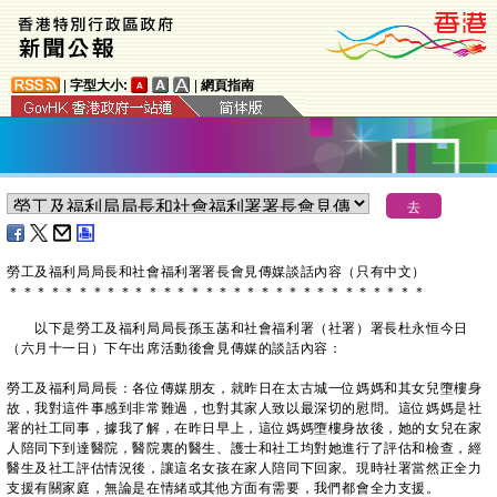
|
字型大小:
|
網頁指南
​勞工及福利局局長和社會福利署署長會見傳媒談話內容（只有中文）
＊
＊
＊
＊
＊
＊
＊
＊
＊
＊
＊
＊
＊
＊
＊
＊
＊
＊
＊
＊
＊
＊
＊
＊
＊
＊
＊
＊
＊
＊
以下是勞工及福利局局長孫玉菡和社會福利署（社署）署長杜永恒今日
（六月十一日）下午出席活動後會見傳媒的談話內容：
勞工及福利局局長：各位傳媒朋友，就昨日在太古城一位媽媽和其女兒墮樓身
故，我對這件事感到非常難過，也對其家人致以最深切的慰問。這位媽媽是社
署的社工同事，據我了解，在昨日早上，這位媽媽墮樓身故後，她的女兒在家
人陪同下到達醫院，醫院裏的醫生、護士和社工均對她進行了評估和檢查，經
醫生及社工評估情況後，讓這名女孩在家人陪同下回家。現時社署當然正全力
支援有關家庭，無論是在情緒或其他方面有需要，我們都會全力支援。