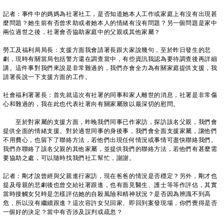
記者：事件中的媽媽為社署社工，是否知道她本人工作或家庭上有沒有出現甚
麼問題？她生前有否曾求助或者她本人的情緒有沒有問題？另一個問題是家中
兩位過世之後，社署會否協助家庭中的父親或其他家屬？
勞工及福利局局長：支援方面我會請署長跟大家說幾句，至於昨日發生的悲
劇，現時有關當局包括警方還在調查當中，有些資訊我認為要待調查後再詳細
講。這件事對我們來說是非常難過的，我們亦會全力為有關家庭提供支援，我
請署長說一下支援方面的工作。
社會福利署署長：首先就這次有社署的同事和家人離世的消息，社署是非常傷
心和難過的，我在此也代表社署向有關家屬致以最深切的慰問。
至於對家屬的支援方面，昨晚我們同事已作家訪，探訪該名父親，我們會
提供全面的情緒支援。對於過世同事的身後事，我們會全面支援家屬，讓他們
不用費心，也留下了聯絡方法，若他們出現任何情況或事情可盡快聯絡我們。
我們亦聯絡了該名父親的其他家屬，並提供我們的聯絡方法，若他們有甚麼需
要協助之處，可以隨時找我們社工幫忙，謝謝。
記者：剛才說曾經與父親進行家訪，現在爸爸的情況是否穩定？另外，剛才也
提及母親的悲劇後也曾交給社署跟進，也有面見醫生、護士等等作評估，其實
當時接觸女兒時是怎樣評估她的自殺風險和精神狀況？是否因為辨識不到高
危，所以沒有繼續跟進？這次容許女兒回家、即回到案發現場，你們覺得是否
一個好的決定？當中有否涉及誤判或疏忽？