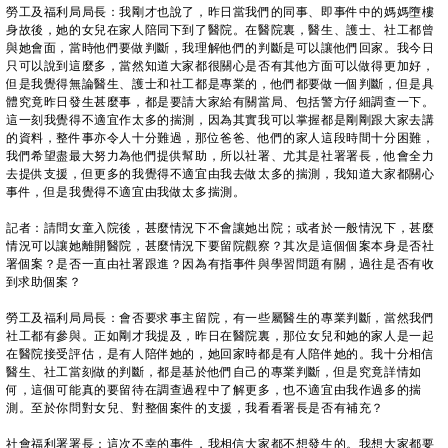
勞工及福利局局長：我剛才也說了，昨日當我們的同事、即事件中的媽媽墮樓
身故後，她的女兒在家人陪同下到了醫院。在醫院裏，醫生、護士、社工都曾
與她會面，當時他們要做判斷，我理解他們的判斷是可以讓他們回家。我今日
只可以說到這麼多，當然知道大家都很關心是否有其他方面可以做得更加好，
但是我覺得無論醫生、護士和社工都是專業的，他們都要做一個判斷，但是具
體究竟昨日發生甚麼事，都是要請大家給有關當局、包括警方仔細調查一下。
這一刻我覺得不適宜作太多的揣測，因為其實我可以掌握都是剛剛跟大家去講
的資料，整件事亦令人十分難過，那位爸爸、他們的家人這段時間十分困難，
我們希望盡最大努力為他們提供幫助，所以社署、尤其是社署署長，他會全力
去提供支援，但更多的我覺得不適宜由我去做太多的揣測，我知道大家都關心
事件，但是我覺得不適宜由我做太多揣測。
記者：請問女童入院後，甚麼情況下不會讓她出院；或者於一般情況下，甚麼
情況可以讓她離開醫院，甚麼情況下要留院觀察？其次是這個個案本身是否社
署個案？是否一直由社署跟進？因為有指事件與學習問題有關，過往是否有收
到求助個案？
勞工及福利局局長：會否要求事主留院，有一些屬醫生的專業判斷，當然我們
社工都有參與。正如剛才我提及，昨日在醫院裏，那位女兒和她的家人是一起
在醫院接受評估，是有人陪伴她的，她回家時都是有人陪伴她的。我十分相信
醫生、社工當刻做的判斷，都是基於他們自己的專業判斷，但是究竟詳情如
何，這個可能真的要留待在調查過程中了解更多，也不適宜由我作過多的揣
測。至於你問對女兒、對整個案件的支援，我看看署長是否有補充？
社會福利署署長：這次不幸的事件，我相信大家都不想發生的。我想大家都要