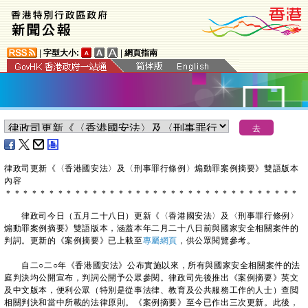
|
字型大小:
|
網頁指南
​律政司更新《〈香港國安法〉及〈刑事罪行條例〉煽動罪案例摘要》雙語版本
內容
＊
＊
＊
＊
＊
＊
＊
＊
＊
＊
＊
＊
＊
＊
＊
＊
＊
＊
＊
＊
＊
＊
＊
＊
＊
＊
＊
＊
＊
＊
＊
＊
＊
＊
律政司今日（五月二十八日）更新《〈香港國安法〉及〈刑事罪行條例〉
煽動罪案例摘要》雙語版本，涵蓋本年二月二十八日前與國家安全相關案件的
判詞。更新的《案例摘要》已上載至
專屬網頁
，供公眾閱覽參考。
自二○二○年《香港國安法》公布實施以來，所有與國家安全相關案件的法
庭判決均公開宣布，判詞公開予公眾參閱。律政司先後推出《案例摘要》英文
及中文版本，便利公眾（特別是從事法律、教育及公共服務工作的人士）查閲
相關判決和當中所載的法律原則。《案例摘要》至今已作出三次更新。此後，