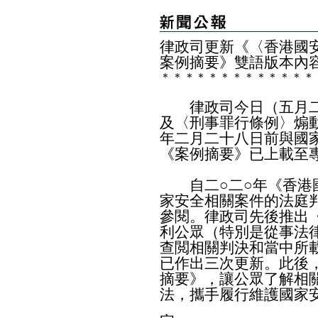
​律政司更新《〈香港國
案例摘要》雙語版本內
＊
＊
＊
＊
＊
＊
＊
＊
＊
＊
＊
＊
＊
律政司今日（五月二
及〈刑事罪行條例〉煽
年二月二十八日前與國
《案例摘要》已上載至
自二○二○年《香港國
家安全相關案件的法庭
參閱。律政司先後推出
利公眾（特別是從事法
查閲相關判決和當中所
已作出三次更新。此後
摘要》，讓公眾了解相
法，攜手履行維護國家